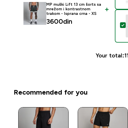
MP muški Lift 13 cm šorts sa
mrežom i kontrastnom
trakom - Isprana crna - XS
3600din‎
S
Your total:
1
Recommended for you