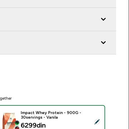
gether
Impact Whey Protein - 900G -
30servings - Vanila
elect this product - Impact Whey Protein - 900G - 30servings 
6299din‎