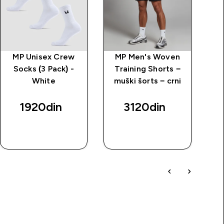
MP Unisex Crew
MP Men's Woven
MP
Socks (3 Pack) -
Training Shorts −
t
White
muški šorts − crni
1920din‎
3120din‎
BRZI
BRZI
PREGLED
PREGLED