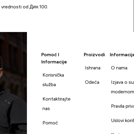
u vrednosti od Дин.100.
Pomoć I
Proizvodi
Informacij
Informacije
Ishrana
O nama
Korisnička
Odeća
Izjava o s
služba
modernom
Kontaktirajte
Pravila pri
nas
Uslovi kori
Pomoć