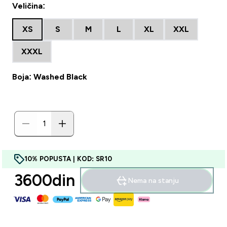
Veličina:
XS
S
M
L
XL
XXL
XXXL
Boja: Washed Black
10% POPUSTA | KOD: SR10
3600din‎
Nema na stanju