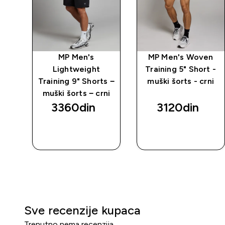
MP Men's
MP Men's Woven
Lightweight
Training 5" Short -
Training 9" Shorts −
muški šorts - crni
muški šorts − crni
3360din‎
3120din‎
BRZI
BRZI
PREGLED
PREGLED
Sve recenzije kupaca
Trenutno nema recenzija.