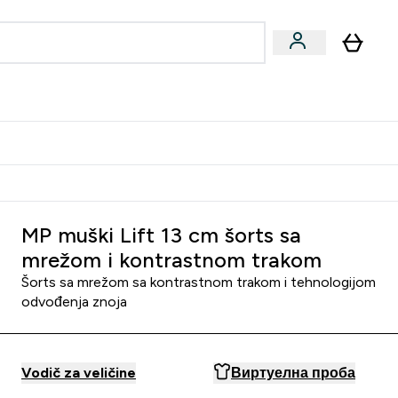
ormance
 submenu
Vegan submenu
Enter Performance submenu
⌄
jatelju i zaradi 2000 RSD
MP muški Lift 13 cm šorts sa
mrežom i kontrastnom trakom
Šorts sa mrežom sa kontrastnom trakom i tehnologijom
odvođenja znoja
Vodič za veličine
Виртуелна проба