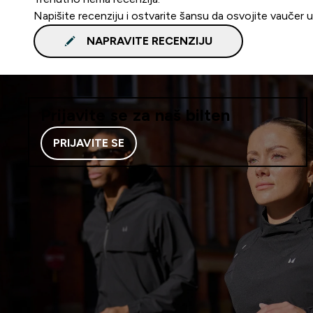
Napišite recenziju i ostvarite šansu da osvojite vaučer 
NAPRAVITE RECENZIJU
Prijavite se za naš bilten
PRIJAVITE SE