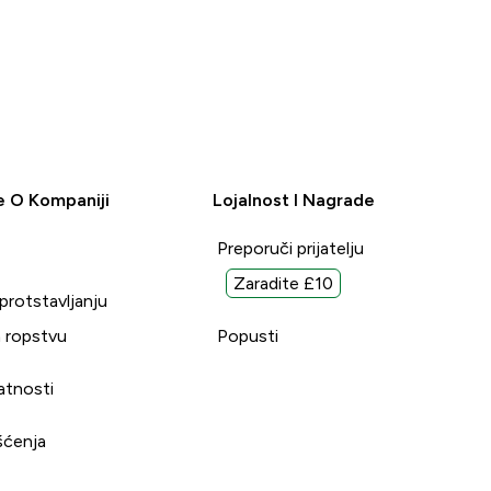
e O Kompaniji
Lojalnost I Nagrade
Preporuči prijatelju
Zaradite £10
uprotstavljanju
 ropstvu
Popusti
vatnosti
šćenja