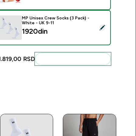
MP Unisex Crew Socks (3 Pack) -
White - UK 9-11
elect this product - MP Unisex Crew Socks (3 Pack) - White -
1920din‎
1.819,00 RSD‎
Add these to your routine