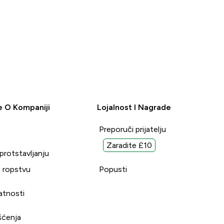
e O Kompaniji
Lojalnost I Nagrade
Preporuči prijatelju
Zaradite £10
uprotstavljanju
 ropstvu
Popusti
vatnosti
šćenja