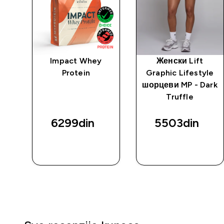
Impact Whey
Женски Lift
 -
Protein
Graphic Lifestyle
ni
шорцеви MP - Dark
Truffle
6299din‎
5503din‎
BRZI
BRZI
PREGLED
PREGLED