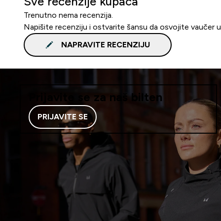
Sve recenzije kupaca
Trenutno nema recenzija.
Napišite recenziju i ostvarite šansu da osvojite vaučer 
NAPRAVITE RECENZIJU
Prijavite se za naš bilten
PRIJAVITE SE