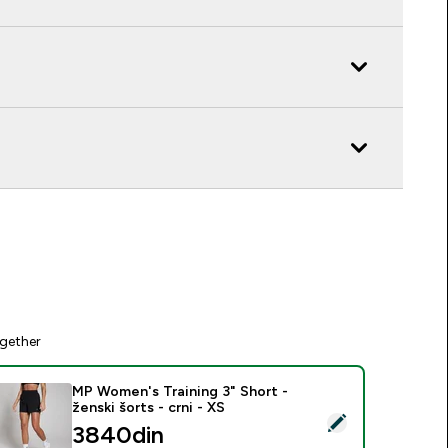
gether
MP Women's Training 3" Short -
ženski šorts - crni - XS
elect this product - MP Women's Training 3" Short - ženski šort
3840din‎