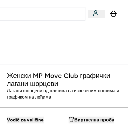
ormance
 submenu
Vegan submenu
Enter Performance submenu
⌄
jatelju i zaradi 2000 RSD
Женски MP Move Club графички
лагани шорцеви
Лагани шорцеви од плетива са извезеним логоима и
графиком на леђима
Vodič za veličine
Виртуелна проба