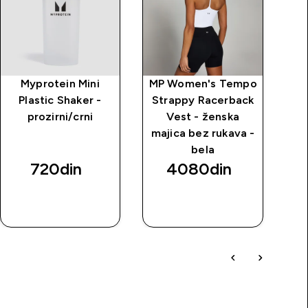
Myprotein Mini
MP Women's Tempo
MP
Plastic Shaker -
Strappy Racerback
prozirni/crni
Vest - ženska
S
majica bez rukava -
bela
720din‎
4080din‎
BRZI
BRZI
PREGLED
PREGLED