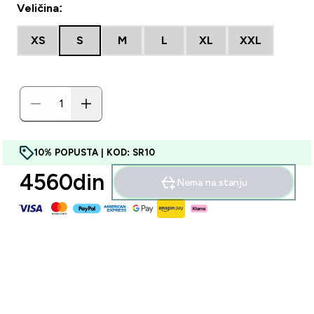
Veličina:
XS
S
M
L
XL
XXL
10% POPUSTA | KOD: SR10
4560din‎
Nema na stanju