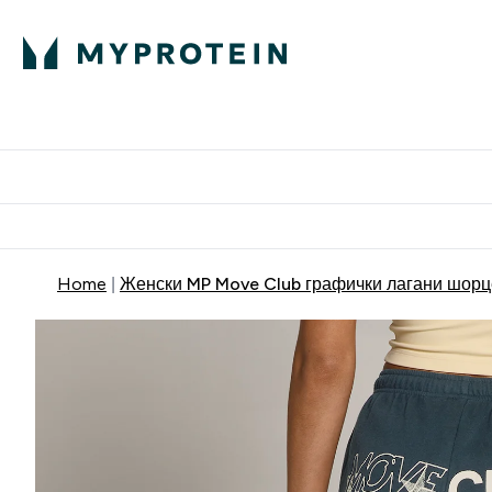
Proteini
Dostavljamo do tvoj
Home
Женски MP Move Club графички лагани шорц