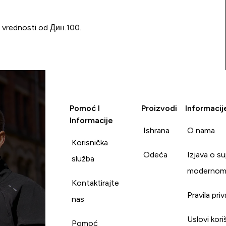
u vrednosti od Дин.100.
Pomoć I
Proizvodi
Informacij
Informacije
Ishrana
O nama
Korisnička
Odeća
Izjava o s
služba
modernom
Kontaktirajte
Pravila pri
nas
Uslovi kori
Pomoć