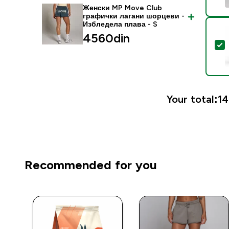
Женски MP Move Club
графички лагани шорцеви -
Избледела плава - S
4560din‎
S
Your total:
14
Recommended for you