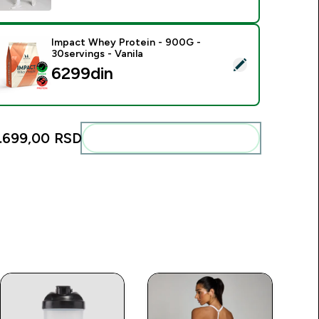
Impact Whey Protein - 900G -
30servings - Vanila
elect this product - Impact Whey Protein - 900G - 30servings 
6299din‎
.699,00 RSD‎
Add these to your routine