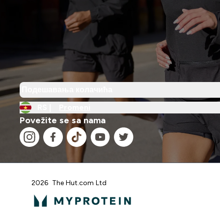
Подешавања колачића
RS |
Promeni
Povežite se sa nama
2026 The Hut.com Ltd