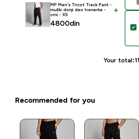
MP Men's Tricot Track Pant -
muški donji deo trenerke -
crni - XS
4800din‎
S
Your total:
1
Recommended for you