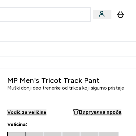
ormance
 submenu
Vegan submenu
Enter Performance submenu
⌄
jatelju i zaradi 2000 RSD
MP Men's Tricot Track Pant
Muški donji deo trenerke od trikoa koji sigurno pristaje
Vodič za veličine
Виртуелна проба
Veličina: