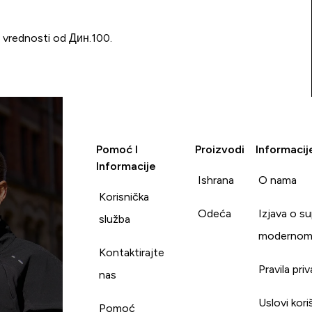
u vrednosti od Дин.100.
Pomoć I
Proizvodi
Informacij
Informacije
Ishrana
O nama
Korisnička
Odeća
Izjava o s
služba
modernom
Kontaktirajte
Pravila pri
nas
Uslovi kori
Pomoć