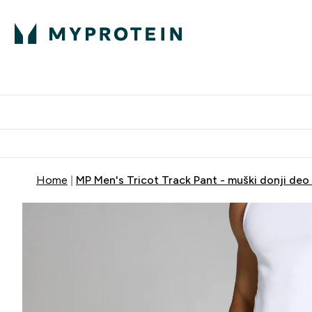
Proteini
Dostavljamo do tvoj
Home
MP Men's Tricot Track Pant - muški donji deo 