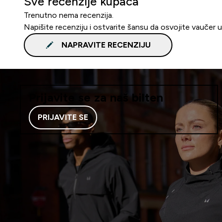
Sve recenzije kupaca
Trenutno nema recenzija.
Napišite recenziju i ostvarite šansu da osvojite vaučer 
NAPRAVITE RECENZIJU
Prijavite se za naš bilten
PRIJAVITE SE