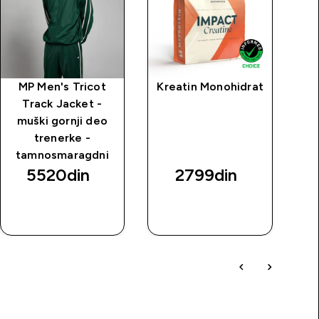
MP Men's Tricot
Kreatin Monohidrat
MP
Track Jacket -
Ov
muški gornji deo
m
trenerke -
s
tamnosmaragdni
5520din‎
2799din‎
BRZI
BRZI
PREGLED
PREGLED