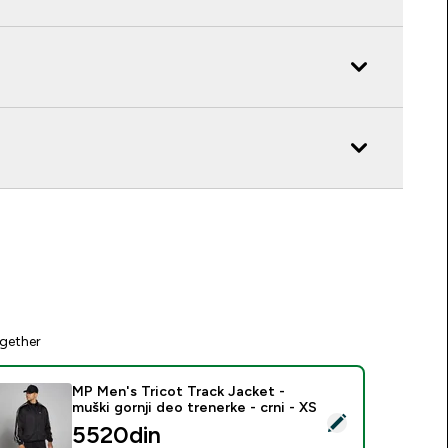
gether
MP Men's Tricot Track Jacket -
muški gornji deo trenerke - crni - XS
elect this product - MP Men's Tricot Track Jacket - muški gornj
5520din‎