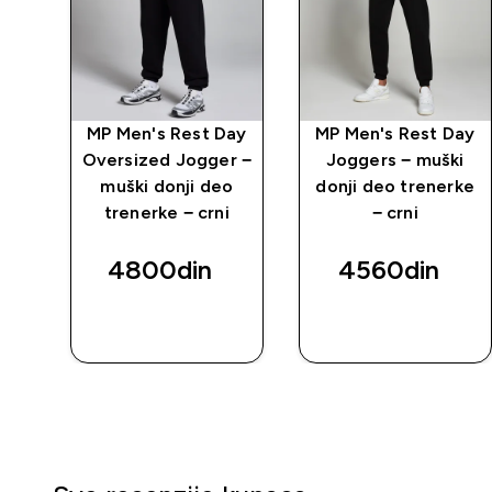
MP Men's Rest Day
MP Men's Rest Day
Oversized Jogger −
Joggers − muški
muški donji deo
donji deo trenerke
trenerke − crni
− crni
4800din‎
4560din‎
BRZI
BRZI
PREGLED
PREGLED