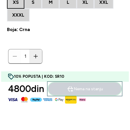
XS
S
M
L
XL
XXL
XXXL
Boja: Crna
10% POPUSTA | KOD: SR10
4800din‎
Nema na stanju