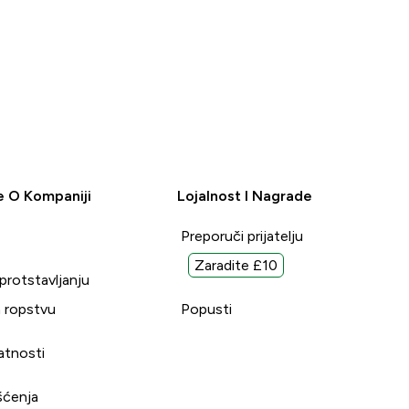
e O Kompaniji
Lojalnost I Nagrade
Preporuči prijatelju
Zaradite £10
uprotstavljanju
 ropstvu
Popusti
vatnosti
šćenja