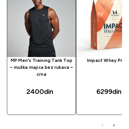
MP Men's Training Tank Top
Impact Whey Prot
− muška majica bez rukava −
crna
2400din‎
6299din‎
BRZI PREGLED
BRZI PREGLED