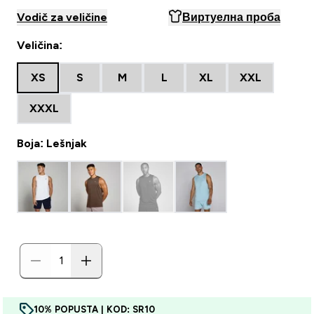
Vodič za veličine
Виртуелна проба
Veličina:
XS
S
M
L
XL
XXL
XXXL
Boja: Lešnjak
10% POPUSTA | KOD: SR10