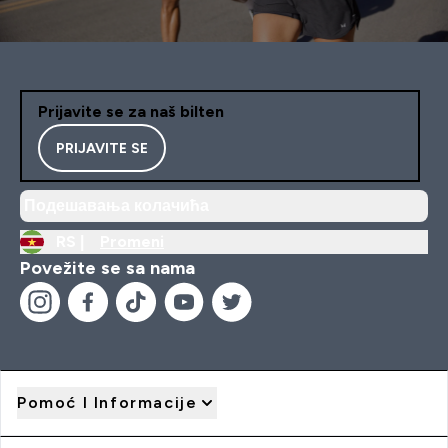
Prijavite se za naš bilten
PRIJAVITE SE
Подешавања колачића
RS |
Promeni
Povežite se sa nama
Pomoć I Informacije