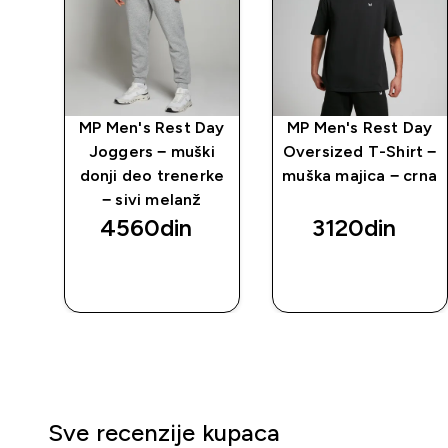
ay
MP Men's Rest Day
MP Men's Rest Day
i
Joggers − muški
Oversized T-Shirt −
rke
donji deo trenerke
muška majica − crna
− sivi melanž
4560din‎
3120din‎
BRZI
BRZI
PREGLED
PREGLED
Sve recenzije kupaca