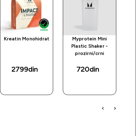
Kreatin Monohidrat
Myprotein Mini
M
Plastic Shaker -
prozirni/crni
2799din‎
720din‎
BRZI
BRZI
PREGLED
PREGLED