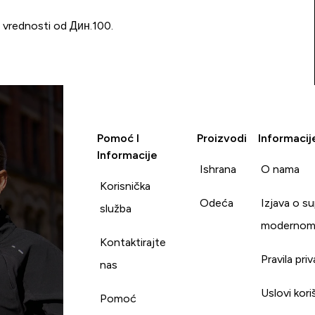
u vrednosti od Дин.100.
Pomoć I
Proizvodi
Informacij
Informacije
Ishrana
O nama
Korisnička
Odeća
Izjava o s
služba
modernom
Kontaktirajte
Pravila pri
nas
Uslovi kori
Pomoć