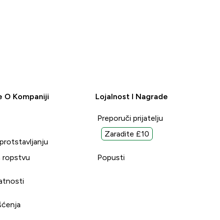
e O Kompaniji
Lojalnost I Nagrade
Preporuči prijatelju
Zaradite £10
uprotstavljanju
 ropstvu
Popusti
vatnosti
šćenja