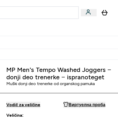
ormance
 submenu
Vegan submenu
Enter Performance submenu
⌄
jatelju i zaradi 2000 RSD
MP Men's Tempo Washed Joggers −
donji deo trenerke − ispranoteget
Muški donji deo trenerke od organskog pamuka
Vodič za veličine
Виртуелна проба
Veličina: