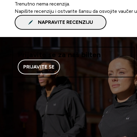
Trenutno nema recenzija.
Napišite recenziju i ostvarite šansu da osvojite vaučer 
NAPRAVITE RECENZIJU
Prijavite se za naš bilten
PRIJAVITE SE