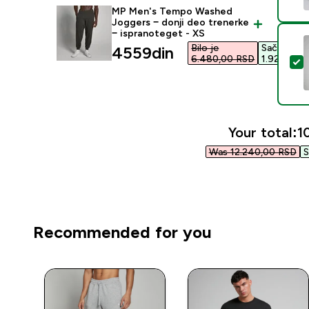
MP Men's Tempo Washed
Joggers − donji deo trenerke
− ispranoteget - XS
Bilo je
Sačuvaj
discounted price
4559din‎
6.480,00 RSD‎
1.921,00 R
S
Your total:
1
Was 12.240,00 RSD‎
S
Recommended for you