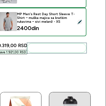
MP Men's Rest Day Short Sleeve T-
Shirt − muška majica sa kratkim
SD‎
elect this product - MP Men's Rest Day Short Sleeve T-Shirt − 
rukavima − sivi melanž - XS
2400din‎
0.319,00 RSD‎
Add these to your routine
ave 1.921,00 RSD‎