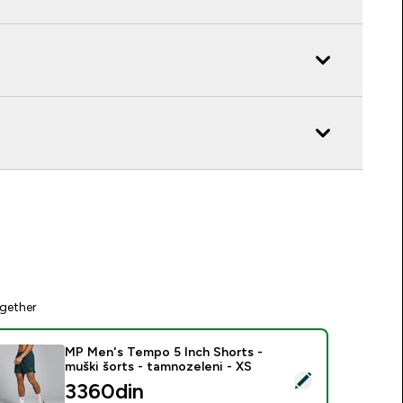
gether
MP Men's Tempo 5 Inch Shorts -
muški šorts - tamnozeleni - XS
elect this product - MP Men's Tempo 5 Inch Shorts - muški šo
3360din‎