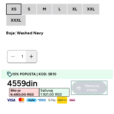
XS
S
M
L
XL
XXL
XXXL
Boja: Washed Navy
10% POPUSTA | KOD: SR10
discounted price
4559din‎
Nema na
stanju
Bilo je
Sačuvaj
6.480,00 RSD‎
1.921,00 RSD‎