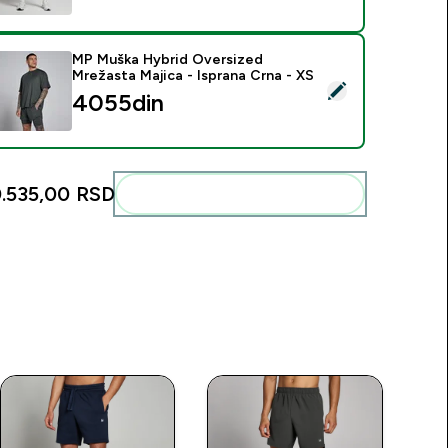
MP Muška Hybrid Oversized
Mrežasta Majica - Isprana Crna - XS
elect this product - MP Muška Hybrid Oversized Mrežasta Maji
4055din‎
.535,00 RSD‎
Add these to your routine