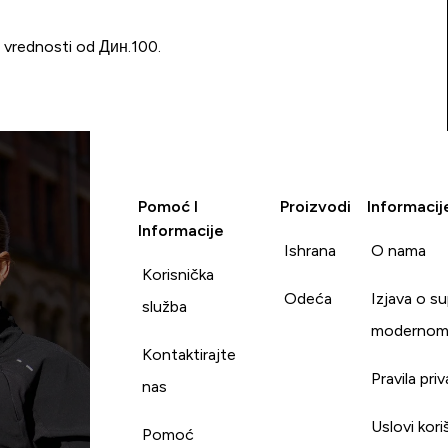
u vrednosti od Дин.100.
Pomoć I
Proizvodi
Informacij
Informacije
Ishrana
O nama
Korisnička
Odeća
Izjava o s
služba
modernom
Kontaktirajte
Pravila pri
nas
Uslovi kori
Pomoć