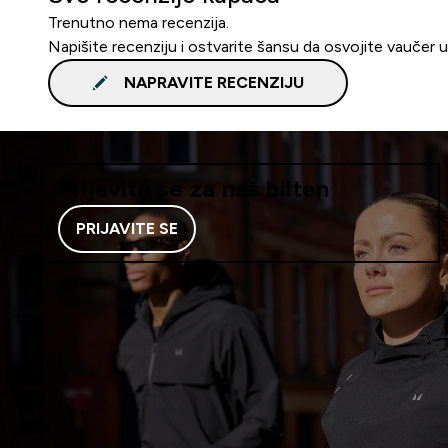
Trenutno nema recenzija.
Napišite recenziju i ostvarite šansu da osvojite vaučer 
NAPRAVITE RECENZIJU
Prijavite se za naš bilten
PRIJAVITE SE