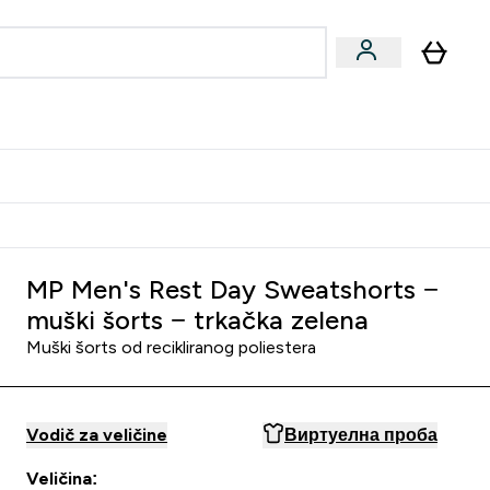
ormance
 submenu
Vegan submenu
Enter Performance submenu
⌄
jatelju i zaradi 2000 RSD
MP Men's Rest Day Sweatshorts −
muški šorts − trkačka zelena
Muški šorts od recikliranog poliestera
Vodič za veličine
Виртуелна проба
Veličina: