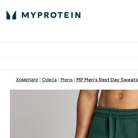
Proteini
Dostavljamo do tvoj
Xомепаге
Odeća
Mens
MP Men's Rest Day Sweatsh