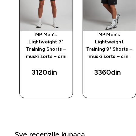
ay
MP Men's
MP Men's
−
Lightweight 7"
Lightweight
vi
Training Shorts −
Training 9" Shorts −
muški šorts − crni
muški šorts − crni
3120din‎
3360din‎
BRZI
BRZI
PREGLED
PREGLED
Sve recenzije kupaca