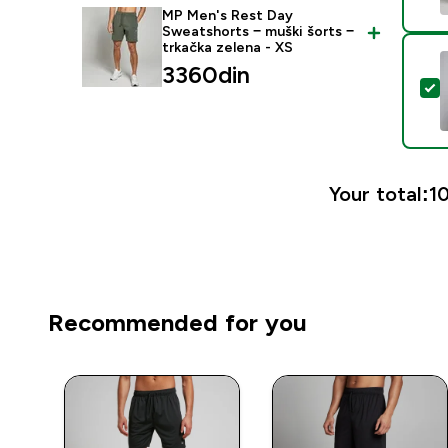
MP Men's Rest Day
Sweatshorts − muški šorts −
trkačka zelena - XS
3360din‎
S
Your total:
10
Recommended for you