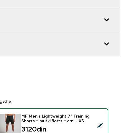
gether
MP Men's Lightweight 7" Training
Shorts − muški šorts − crni - XS
elect this product - MP Men's Lightweight 7" Training Shorts −
3120din‎