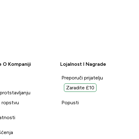
e O Kompaniji
Lojalnost I Nagrade
Preporuči prijatelju
Zaradite £10
uprotstavljanju
 ropstvu
Popusti
vatnosti
šćenja