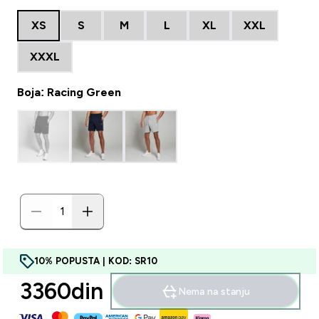
XS
S
M
L
XL
XXL
XXXL
Boja: Racing Green
10% POPUSTA | KOD: SR10
3360din‎
Nema na stanju