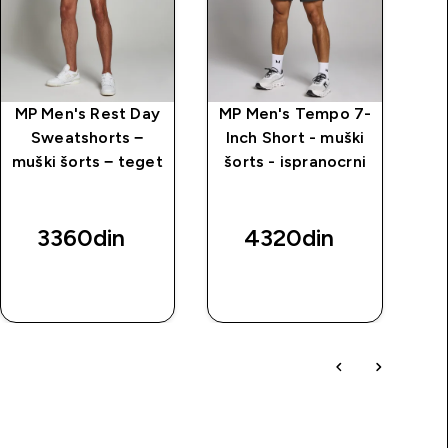
MP Men's Rest Day
MP Men's Tempo 7-
Sweatshorts −
Inch Short - muški
muški šorts − teget
šorts - ispranocrni
3360din‎
4320din‎
BRZI
BRZI
PREGLED
PREGLED