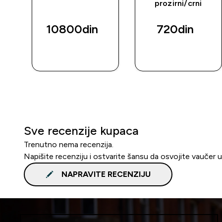
prozirni/crni
10800din‎
720din‎
BRZI
BRZI
PREGLED
PREGLED
Sve recenzije kupaca
Trenutno nema recenzija.
Napišite recenziju i ostvarite šansu da osvojite vaučer 
NAPRAVITE RECENZIJU