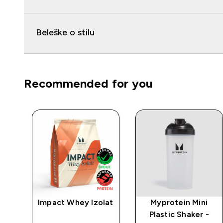
Beleške o stilu
Recommended for you
rat
Impact Whey Izolat
Myprotein Mini
Plastic Shaker -