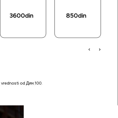
p
3600din‎
850din‎
BRZI
BRZI
PREGLED
PREGLED
u vrednosti od Дин.100.