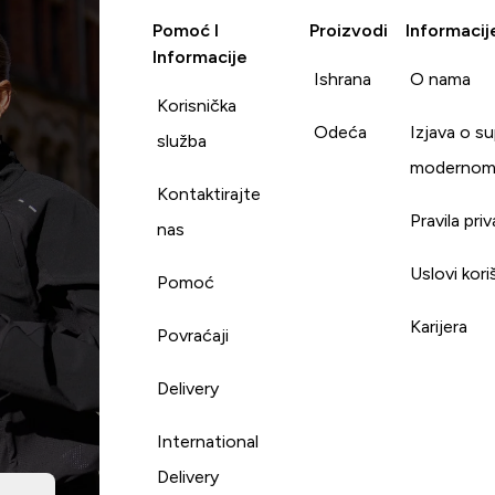
Pomoć I
Proizvodi
Informacij
Informacije
Ishrana
O nama
Korisnička
Odeća
Izjava o s
služba
modernom
Kontaktirajte
Pravila pri
nas
Uslovi kori
Pomoć
Karijera
Povraćaji
Delivery
International
Delivery