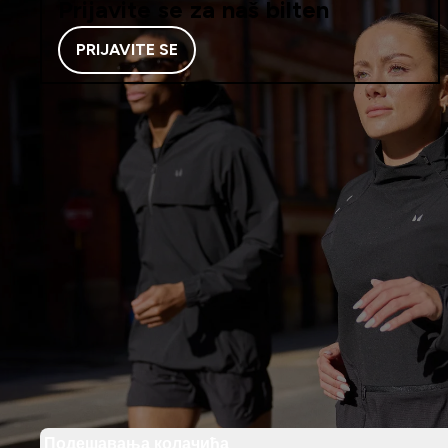
Prijavite se za naš bilten
PRIJAVITE SE
Подешавања колачића