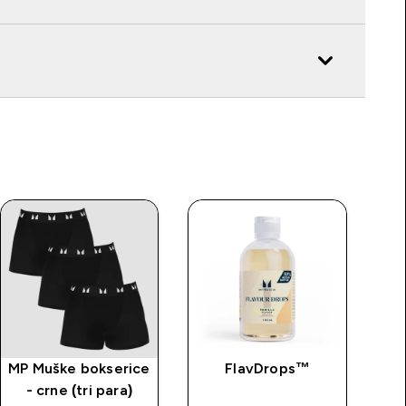
MP Muške bokserice
FlavDrops™
Al
- crne (tri para)