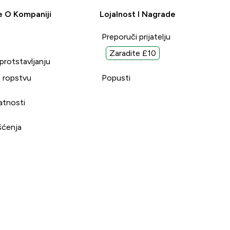
e O Kompaniji
Lojalnost I Nagrade
Preporuči prijatelju
Zaradite £10
uprotstavljanju
 ropstvu
Popusti
vatnosti
šćenja