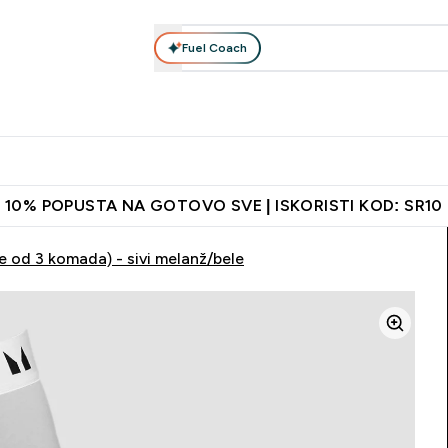
Fuel Coach
Ishrana
Odeća
Vitamini
Grickalice
Vegan
Perf
Enter Proteini submenu
Enter Ishrana submenu
Enter Odeća submenu
Enter Vitamini submenu
Enter Grickalice
Enter 
⌄
⌄
⌄
⌄
⌄
⌄
ih vrata
Najkvalitetniji proizvodi
Najbolje cene
Preporuči pri
10% POPUSTA NA GOTOVO SVE | ISKORISTI KOD: SR10
 od 3 komada) - sivi melanž/bele