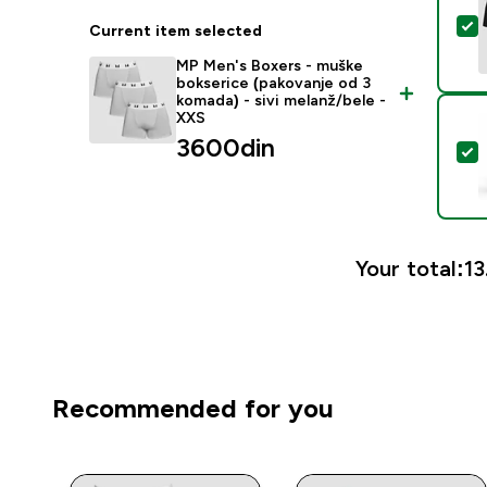
S
Current item selected
MP Men's Boxers - muške
bokserice (pakovanje od 3
komada) - sivi melanž/bele -
XXS
3600din‎
S
Your total:
13
Recommended for you