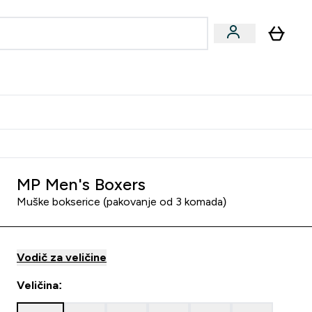
ormance
 submenu
Vegan submenu
Enter Performance submenu
⌄
jatelju i zaradi 2000 RSD
MP Men's Boxers
Muške bokserice (pakovanje od 3 komada)
Vodič za veličine
Veličina: