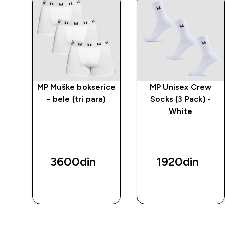
cal
MP Muške bokserice
MP Unisex Crew
 -
- bele (tri para)
Socks (3 Pack) -
 -
White
3
e
3600din‎
1920din‎
BRZI
BRZI
PREGLED
PREGLED