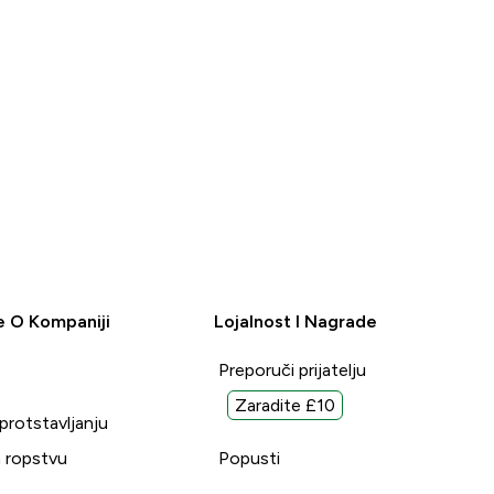
e O Kompaniji
Lojalnost I Nagrade
Preporuči prijatelju
Zaradite £10
uprotstavljanju
 ropstvu
Popusti