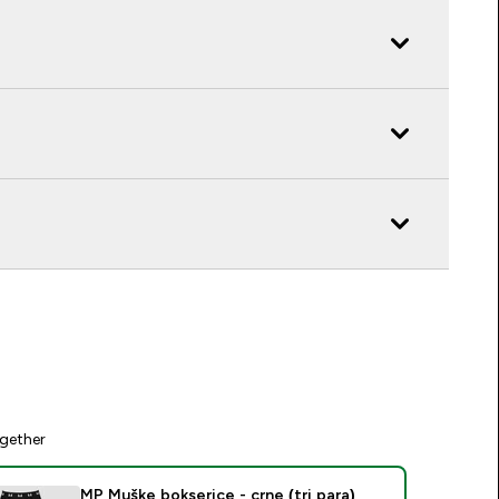
gether
MP Muške bokserice - crne (tri para)