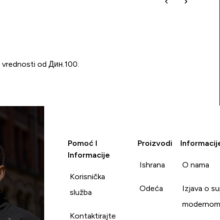
u vrednosti od Дин.100.
Pomoć I
Proizvodi
Informacij
Informacije
Ishrana
O nama
Korisnička
Odeća
Izjava o s
služba
modernom
Kontaktirajte