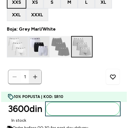
XXS
XS
S
M
L
XL
XXL
XXXL
Boja: Grey Marl/White
10% POPUSTA | KOD: SR10
3600din‎
Dodajte u korpu
In stock
Order before 00:30 for next day delivery