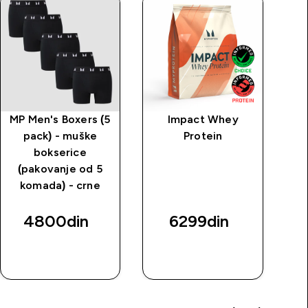
MP Men's Boxers (5
Impact Whey
MP
pack) - muške
Protein
bokserice
(pakovanje od 5
komada) - crne
4800din‎
6299din‎
BRZI
BRZI
PREGLED
PREGLED