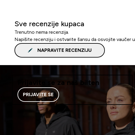
Sve recenzije kupaca
Trenutno nema recenzija.
Napišite recenziju i ostvarite šansu da osvojite vaučer 
NAPRAVITE RECENZIJU
Prijavite se za naš bilten
PRIJAVITE SE