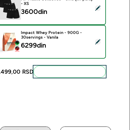
- XS
elect this product - MP Muške bokserice - crne (tri para) - XS
3600din‎
Impact Whey Protein - 900G -
30servings - Vanila
elect this product - Impact Whey Protein - 900G - 30servings 
6299din‎
.499,00 RSD‎
Add these to your routine