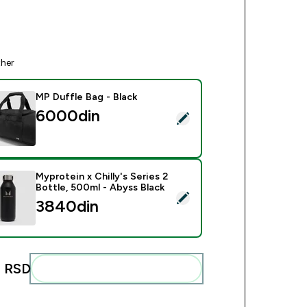
ther
MP Duffle Bag - Black
6000din‎
ct this product - MP Duffle Bag - Black
Myprotein x Chilly's Series 2
Bottle, 500ml - Abyss Black
ct this product - Myprotein x Chilly's Series 2 Bottle, 500ml -
3840din‎
 RSD‎
Add these to your routine