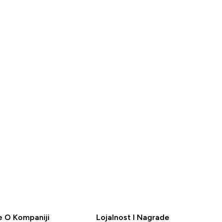
2160din‎
BRZI
PREGLED
e O Kompaniji
Lojalnost I Nagrade