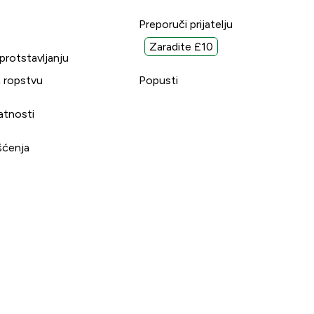
Preporuči prijatelju
Zaradite £10
uprotstavljanju
 ropstvu
Popusti
vatnosti
šćenja