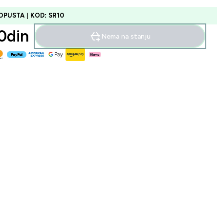
OPUSTA | KOD: SR10
din‎
Nema na stanju