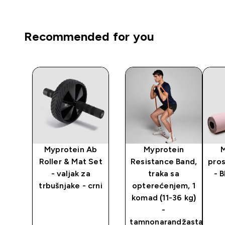
Recommended for you
Myprotein Ab
Myprotein
 -
Roller & Mat Set
Resistance Band,
pros
e -
- valjak za
traka sa
- 
trbušnjake - crni
opterećenjem, 1
komad (11-36 kg)
-
tamnonarandžasta