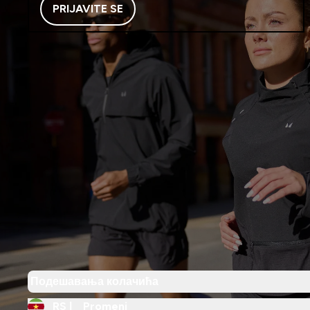
PRIJAVITE SE
Подешавања колачића
RS |
Promeni