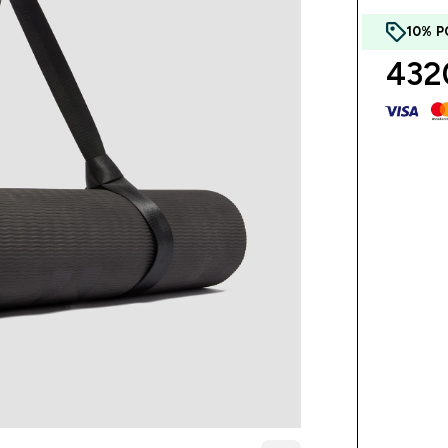
10% P
4320