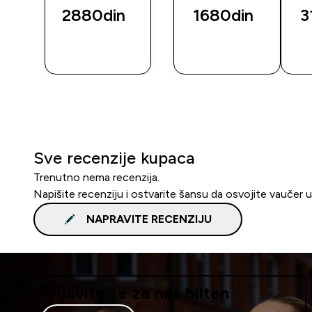
2880din‎
1680din‎
3
BRZI
BRZI
PREGLED
PREGLED
Sve recenzije kupaca
Trenutno nema recenzija.
Napišite recenziju i ostvarite šansu da osvojite vaučer 
NAPRAVITE RECENZIJU
Prijavite se za naš bilten