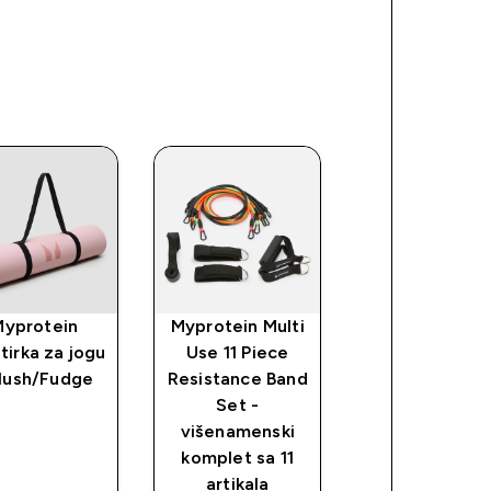
Myprotein
Myprotein Multi
Kreatin
tirka za jogu
Use 11 Piece
Monohidrat
Blush/Fudge
Resistance Band
Set -
višenamenski
komplet sa 11
artikala