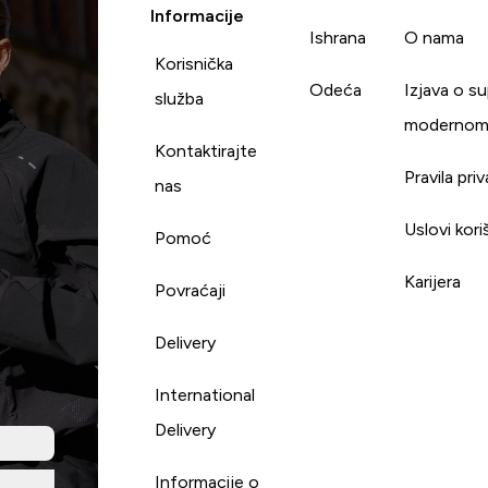
Informacije
Ishrana
O nama
Korisnička
Odeća
Izjava o s
služba
modernom
Kontaktirajte
Pravila pri
nas
Uslovi kori
Pomoć
Karijera
Povraćaji
Delivery
International
Delivery
Informacije o