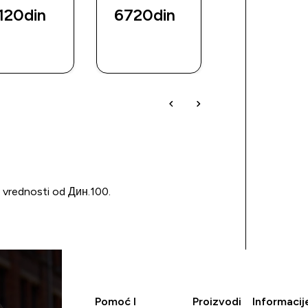
120din‎
6720din‎
2799din‎
BRZI
BRZI
BRZI
PREGLED
PREGLED
PREGLED
u vrednosti od Дин.100.
Pomoć I
Proizvodi
Informacij