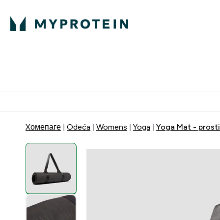
Proteini
Dostavljamo do tvoj
Xомепаге
Odeća
Womens
Yoga
Yoga Mat - prosti