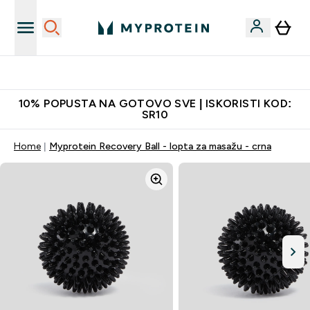
Najkvalitetniji proizvodi
10% POPUSTA NA GOTOVO SVE | ISKORISTI KOD:
SR10
Home
Myprotein Recovery Ball - lopta za masažu - crna