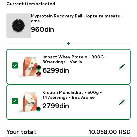
Current item selected
Myprotein Recovery Ball - lopta za masažu -
crna
960din‎
Impact Whey Protein - 900G -
30servings - Vanila
Select this product - Impact Whey Protein - 900G - 30
6299din‎
Kreatin Monohidrat - 500g -
147servings - Bez Arome
Select this product - Kreatin Monohidrat - 500g - 14
2799din‎
Your total:
10.058,00 RSD‎