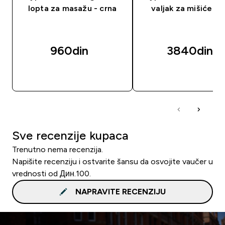
lopta za masažu - crna
valjak za mišiće - c
960din‎
3840din‎
BRZI PREGLED
BRZI PREGLED
Sve recenzije kupaca
Trenutno nema recenzija.
Napišite recenziju i ostvarite šansu da osvojite vaučer u
vrednosti od Дин.100.
NAPRAVITE RECENZIJU