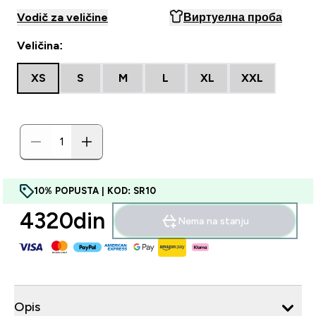
Vodič za veličine
Виртуелна проба
Veličina:
XS
S
M
L
XL
XXL
10% POPUSTA | KOD: SR10
4320din‎
Nema na stanju
Opis