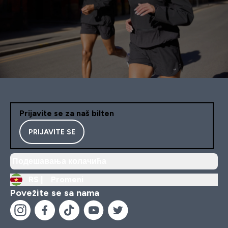
Prijavite se za naš bilten
PRIJAVITE SE
Подешавања колачића
RS |
Promeni
Povežite se sa nama