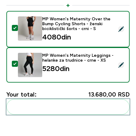
MP Women's Maternity Over the
Bump Cycling Shorts - ženski
Select this product - MP Women's Maternity Over the Bu
biciklistički šorts - crni - S
4080din‎
MP Women's Maternity Leggings -
helanke za trudnice - crne - XS
Select this product - MP Women's Maternity Leggings -
5280din‎
Your total:
13.680,00 RSD‎
Add these to your routine