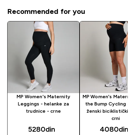
Recommended for you
MP Women's Maternity
MP Women's Maternit
Leggings - helanke za
the Bump Cycling Sho
trudnice - crne
ženski biciklistički šo
crni
5280din‎
4080din‎