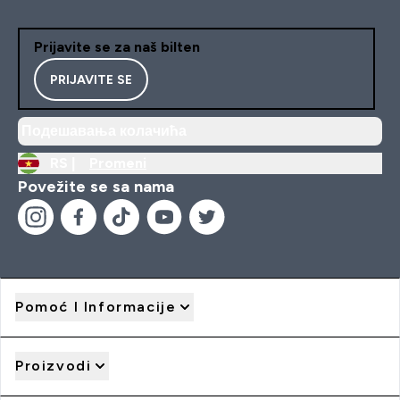
Prijavite se za naš bilten
PRIJAVITE SE
Подешавања колачића
RS |
Promeni
Povežite se sa nama
Pomoć I Informacije
Proizvodi