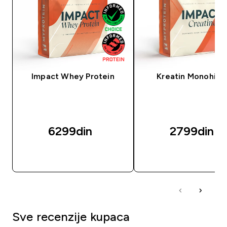
Impact Whey Protein
Kreatin Monohidr
6299din‎
2799din‎
BRZI PREGLED
BRZI PREGLED
Sve recenzije kupaca