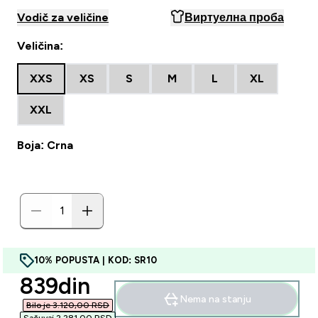
Vodič za veličine
Виртуелна проба
Veličina:
XXS
XS
S
M
L
XL
XXL
Boja: Crna
10% POPUSTA | KOD: SR10
discounted price
839din‎
Nema na stanju
Bilo je 3.120,00 RSD‎