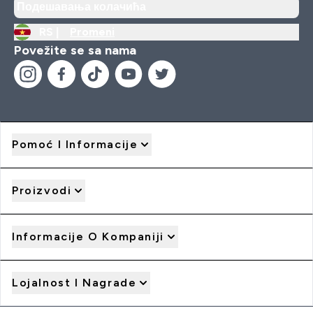
Подешавања колачића
RS |
Promeni
Povežite se sa nama
Pomoć I Informacije
Proizvodi
Informacije O Kompaniji
Lojalnost I Nagrade