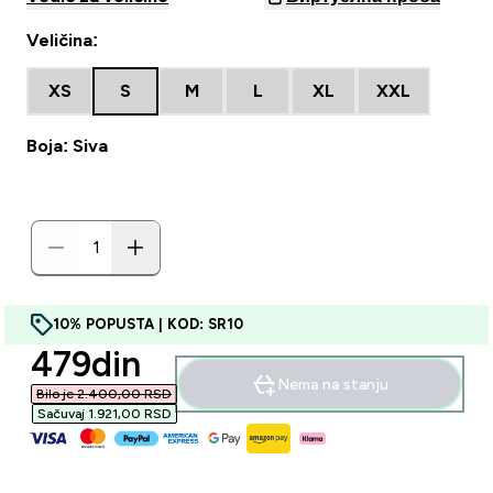
Veličina:
XS
S
M
L
XL
XXL
Boja: Siva
10% POPUSTA | KOD: SR10
discounted price
479din‎
Nema na stanju
Bilo je 2.400,00 RSD‎
Sačuvaj 1.921,00 RSD‎