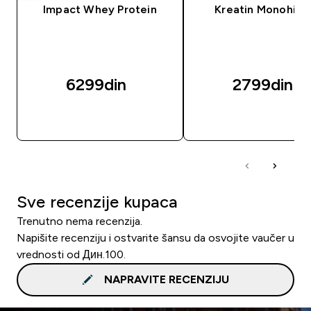
Impact Whey Protein
Kreatin Monohidr
6299din‎
2799din‎
BRZI PREGLED
BRZI PREGLED
Sve recenzije kupaca
Trenutno nema recenzija.
Napišite recenziju i ostvarite šansu da osvojite vaučer u
vrednosti od Дин.100.
NAPRAVITE RECENZIJU