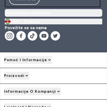
Подешавања колачића
RS |
Promeni
Povežite se sa nama
Pomoć I Informacije
Proizvodi
Informacije O Kompaniji