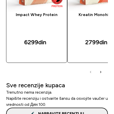
Impact Whey Protein
Kreatin Monohidr
6299din‎
2799din‎
BRZI PREGLED
BRZI PREGLED
Sve recenzije kupaca
Trenutno nema recenzija.
Napišite recenziju i ostvarite šansu da osvojite vaučer u
vrednosti od Дин.100.
NAPRAVITE RECENZIJU