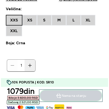
Veličina:
XXS
XS
S
M
L
XL
XXL
Boja: Crna
10% POPUSTA | KOD: SR10
discounted price
1079din‎
Nema na stanju
Bilo je 3.600,00 RSD‎
Sačuvaj 2.521,00 RSD‎