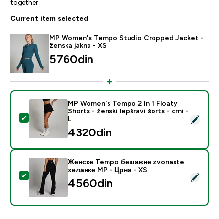
together
Current item selected
MP Women's Tempo Studio Cropped Jacket -
ženska jakna - XS
5760din‎
MP Women's Tempo 2 In 1 Floaty
Shorts - ženski lepšravi šorts - crni -
Select this product - MP Women's Tempo 2 In 1 Floaty S
L
4320din‎
Женске Tempo бешавне zvonaste
хеланке MP - Црна - XS
Select this product - Женске Tempo бешавне zvonas
4560din‎