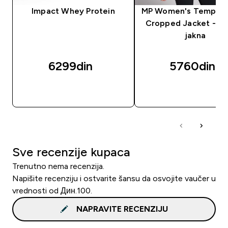
Impact Whey Protein
MP Women's Tempo S
Cropped Jacket - ž
jakna
6299din‎
5760din‎
BRZI PREGLED
BRZI PREGLED
Sve recenzije kupaca
Trenutno nema recenzija.
Napišite recenziju i ostvarite šansu da osvojite vaučer u
vrednosti od Дин.100.
NAPRAVITE RECENZIJU