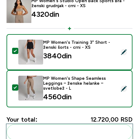
MP Women's Studio Open Back Sports Bra -
ženski grudnjak - crni - XS
4320din‎
MP Women's Training 3" Short -
ženski šorts - crni - XS
Select this product - MP Women's Training 3" Short - že
3840din‎
MP Women's Shape Seamless
Leggings − ženske helanke −
Select this product - MP Women's Shape Seamless Leg
svetlobež - L
4560din‎
Your total:
12.720,00 RSD‎
Add these to your routine