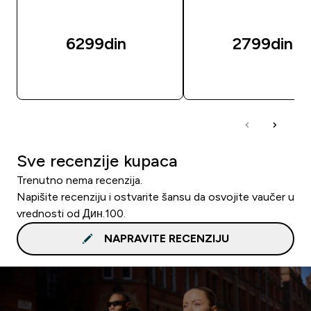
6299din‎
2799din‎
BRZI PREGLED
BRZI PREGLED
Sve recenzije kupaca
Trenutno nema recenzija.
Napišite recenziju i ostvarite šansu da osvojite vaučer u
vrednosti od Дин.100.
NAPRAVITE RECENZIJU