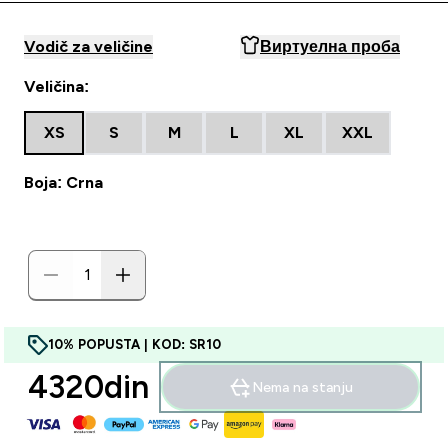
Vodič za veličine
Виртуелна проба
Veličina:
XS
S
M
L
XL
XXL
Boja: Crna
10% POPUSTA | KOD: SR10
4320din‎
Nema na stanju