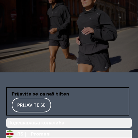
Prijavite se za naš bilten
PRIJAVITE SE
Подешавања колачића
RS |
Promeni