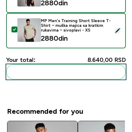
2880din‎
MP Men's Training Short Sleeve T-
Shirt − muška majica sa kratkim
Select this product - MP Men's Training Short Sleeve T-
rukavima − sivoplavi - XS
2880din‎
Your total:
8.640,00 RSD‎
Add these to your routine
Recommended for you