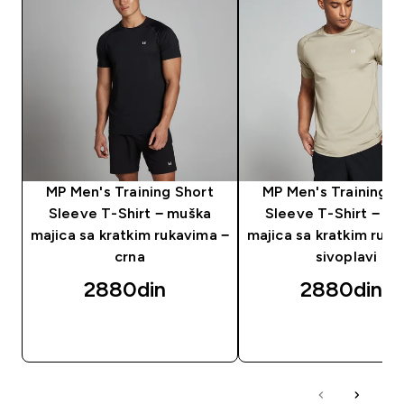
MP Men's Training Short
MP Men's Training S
Sleeve T-Shirt − muška
Sleeve T-Shirt − m
majica sa kratkim rukavima −
majica sa kratkim ruka
crna
sivoplavi
2880din‎
2880din‎
BRZI PREGLED
BRZI PREGLED