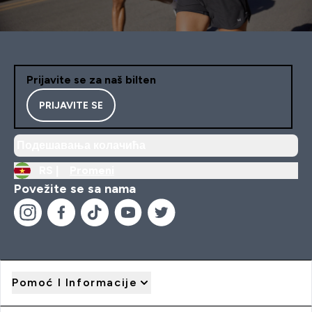
Prijavite se za naš bilten
PRIJAVITE SE
Подешавања колачића
RS |
Promeni
Povežite se sa nama
Pomoć I Informacije