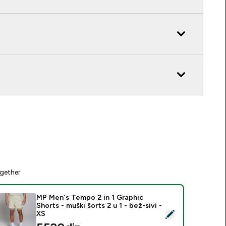
gether
MP Men's Tempo 2 in 1 Graphic
Shorts - muški šorts 2 u 1 - bež-sivi -
elect this product - MP Men's Tempo 2 in 1 Graphic Shorts - muš
XS