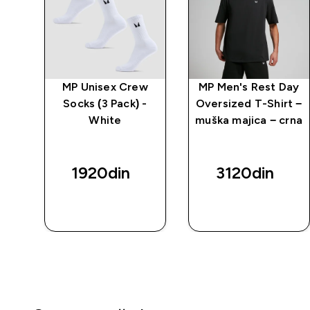
MP Unisex Crew
MP Men's Rest Day
Socks (3 Pack) -
Oversized T-Shirt −
White
muška majica − crna
1920din‎
3120din‎
BRZI
BRZI
PREGLED
PREGLED