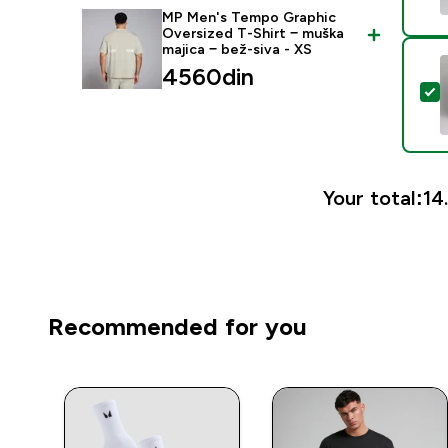
MP Men's Tempo Graphic
Oversized T-Shirt − muška
majica − bež-siva - XS
4560din‎
S
Your total:
14
Recommended for you