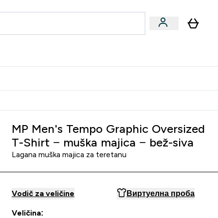
ormance
 submenu
Vegan submenu
Enter Performance submenu
⌄
jatelju i zaradi 2000 RSD
MP Men's Tempo Graphic Oversized
T-Shirt − muška majica − bež-siva
Lagana muška majica za teretanu
Vodič za veličine
Виртуелна проба
Veličina: