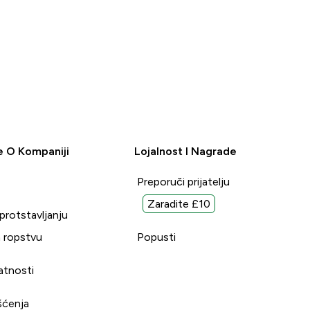
e O Kompaniji
Lojalnost I Nagrade
Preporuči prijatelju
Zaradite £10
uprotstavljanju
 ropstvu
Popusti
vatnosti
šćenja