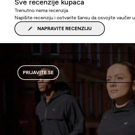
Sve recenzije kupaca
Trenutno nema recenzija.
Napišite recenziju i ostvarite šansu da osvojite vaučer 
NAPRAVITE RECENZIJU
Prijavite se za naš bilten
PRIJAVITE SE