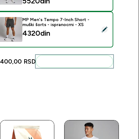
5520din‎
MP Men's Tempo 7-Inch Short -
muški šorts - ispranocrni - XS
elect this product - MP Men's Tempo 7-Inch Short - muški šort
4320din‎
.400,00 RSD‎
Add these to your routine