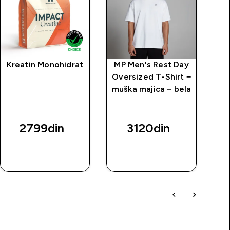
Kreatin Monohidrat
MP Men's Rest Day
Oversized T-Shirt −
muška majica − bela
2799din‎
3120din‎
BRZI
BRZI
PREGLED
PREGLED