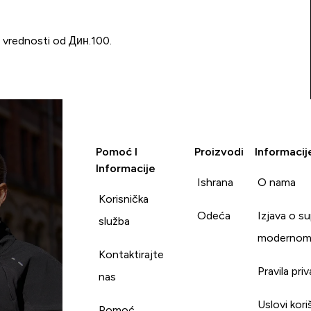
u vrednosti od Дин.100.
Pomoć I
Proizvodi
Informacij
Informacije
Ishrana
O nama
Korisnička
Odeća
Izjava o s
služba
modernom
Kontaktirajte
Pravila pri
nas
Uslovi kori
Pomoć