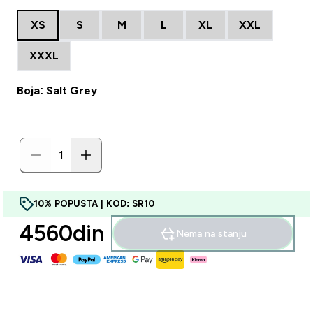
XS
S
M
L
XL
XXL
XXXL
Boja: Salt Grey
10% POPUSTA | KOD: SR10
4560din‎
Nema na stanju