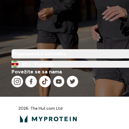
Подешавања колачића
RS |
Promeni
Povežite se sa nama
2026 The Hut.com Ltd