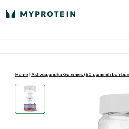
Proteini
Dostavljamo do tvoj
Home
Ashwagandha Gummies (60 gumenih bombon