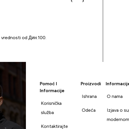
u vrednosti od Дин.100.
Pomoć I
Proizvodi
Informacij
Informacije
Ishrana
O nama
Korisnička
Odeća
Izjava o s
služba
modernom
Kontaktirajte