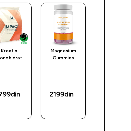
Kreatin
Magnesium
Esencijalna
onohidrat
Gummies
Omega-3
799din‎
2199din‎
1399din‎
BRZI
BRZI
BRZI
PREGLED
PREGLED
PREGLED