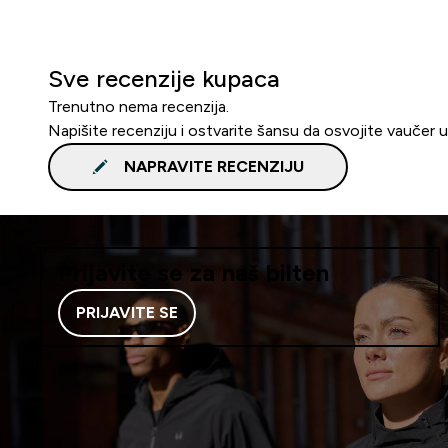
Sve recenzije kupaca
Trenutno nema recenzija.
Napišite recenziju i ostvarite šansu da osvojite vaučer 
NAPRAVITE RECENZIJU
Prijavite se za naš bilten
PRIJAVITE SE