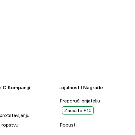
e O Kompaniji
Lojalnost I Nagrade
Preporuči prijatelju
Zaradite £10
uprotstavljanju
 ropstvu
Popusti