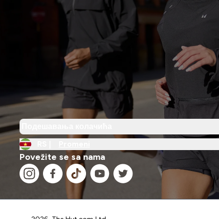
Подешавања колачића
RS |
Promeni
Povežite se sa nama
2026 The Hut.com Ltd