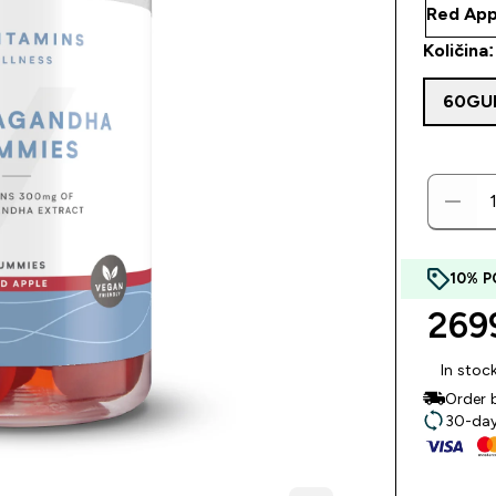
Količina:
60GU
10% P
2699
In stoc
Order 
30-day