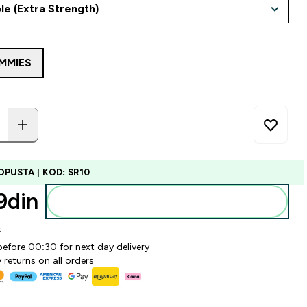
MMIES
OPUSTA | KOD: SR10
din‎
Dodajte u korpu
k
before 00:30 for next day delivery
 returns on all orders