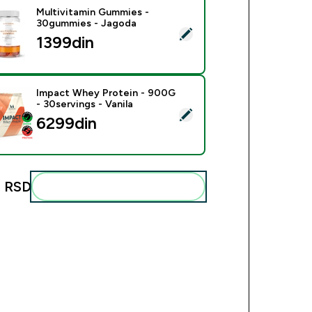
Multivitamin Gummies -
30gummies - Jagoda
ect this product - Multivitamin Gummies - 30gummies - Jagod
1399din‎
Impact Whey Protein - 900G
- 30servings - Vanila
ect this product - Impact Whey Protein - 900G - 30servings - 
6299din‎
 RSD‎
Add these to your routine