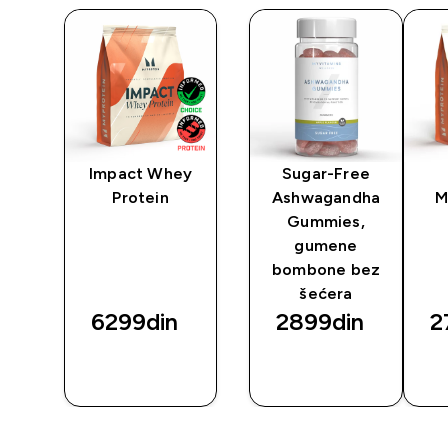
n
Impact Whey
Sugar-Free
Protein
Ashwagandha
M
Gummies,
gumene
bombone bez
šećera
6299din‎
2899din‎
2
BRZI
BRZI
PREGLED
PREGLED