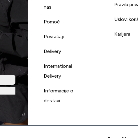
Pravila pri
nas
Uslovi kori
Pomoć
Karijera
Povraćaji
Delivery
International
Delivery
Informacije o
dostavi