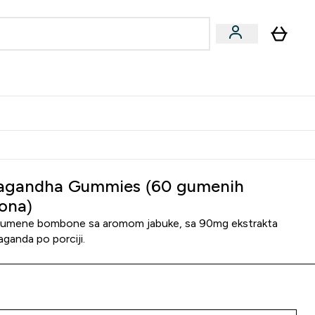
ormance
 submenu
Vegan submenu
Enter Performance submenu
⌄
jatelju i zaradi 2000 RSD
agandha Gummies (60 gumenih
ona)
umene bombone sa aromom jabuke, sa 90mg ekstrakta
vaganda po porciji.