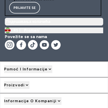
PRIJAVITE SE
Подешавања колачића
RS |
Promeni
Povežite se sa nama
Pomoć I Informacije
Proizvodi
Informacije O Kompaniji