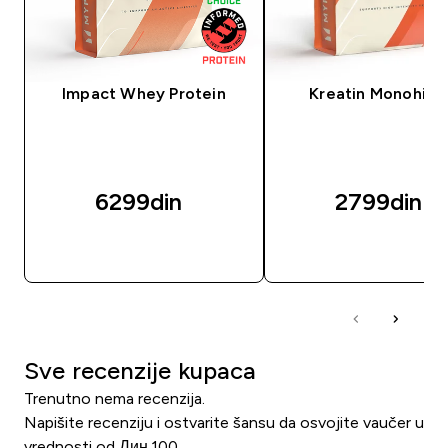
Impact Whey Protein
Kreatin Monohidr
6299din‎
2799din‎
BRZI PREGLED
BRZI PREGLED
Sve recenzije kupaca
Trenutno nema recenzija.
Napišite recenziju i ostvarite šansu da osvojite vaučer u
vrednosti od Дин.100.