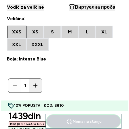
Vodič za veličine
Виртуелна проба
Veličina:
XXS
XS
S
M
L
XL
XXL
XXXL
Boja: Intense Blue
10% POPUSTA | KOD: SR10
discounted price
1439din‎
Nema na stanju
Bilo je 3.360,00 RSD‎