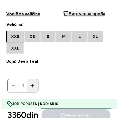
Vodič za veličine
Виртуелна проба
Veličina:
XXS
XS
S
M
L
XL
XXL
Boja: Deep Teal
10% POPUSTA | KOD: SR10
3360din‎
Nema na stanju