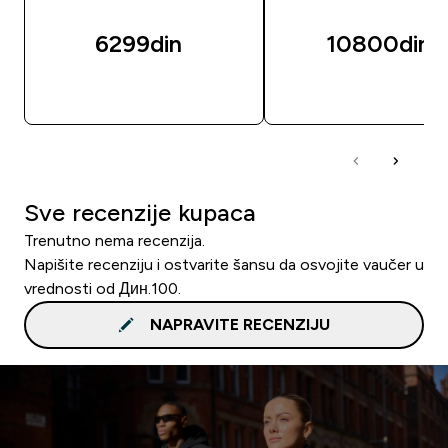
6299din‎
10800din‎
BRZI PREGLED
BRZI PREGLED
Sve recenzije kupaca
Trenutno nema recenzija.
Napišite recenziju i ostvarite šansu da osvojite vaučer u
vrednosti od Дин.100.
NAPRAVITE RECENZIJU