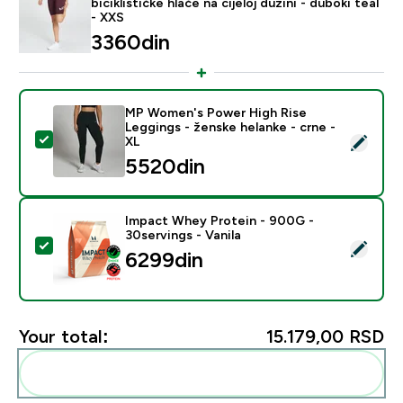
biciklističke hlače na cijeloj dužini - duboki teal
- XXS
3360din‎
MP Women's Power High Rise
Leggings - ženske helanke - crne -
Select this product - MP Women's Power High Rise Leg
XL
5520din‎
Impact Whey Protein - 900G -
30servings - Vanila
Select this product - Impact Whey Protein - 900G - 30
6299din‎
Your total:
15.179,00 RSD‎
Add these to your routine