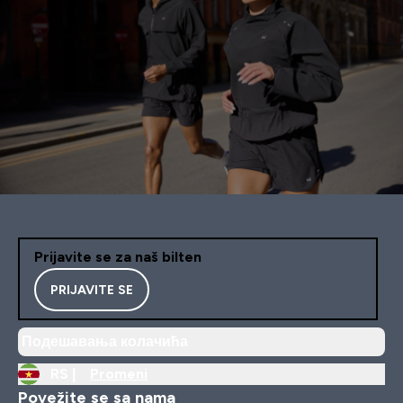
Prijavite se za naš bilten
PRIJAVITE SE
Подешавања колачића
RS |
Promeni
Povežite se sa nama