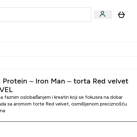
ormance
 submenu
Vegan submenu
Enter Performance submenu
⌄
jatelju i zaradi 2000 RSD
n Protein – Iron Man – torta Red velvet
RVEL
sa faznim oslobađanjem i kreatin koji se fokusira na dobar
Sada sa aromom torte Red velvet, osmišljenom preciznošću
ena