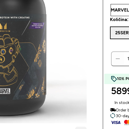
Količina:
25SE
10% P
5899
In stoc
Order 
30-day