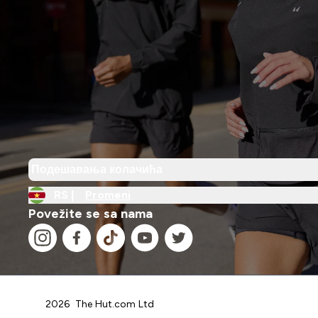
Подешавања колачића
RS |
Promeni
Povežite se sa nama
2026 The Hut.com Ltd