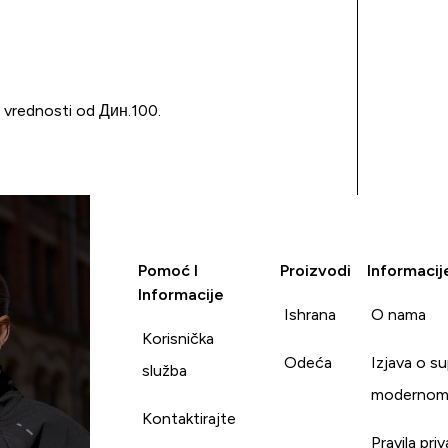
u vrednosti od Дин.100.
Pomoć I
Proizvodi
Informacij
Informacije
Ishrana
O nama
Korisnička
Odeća
Izjava o s
služba
modernom
Kontaktirajte
Pravila pri