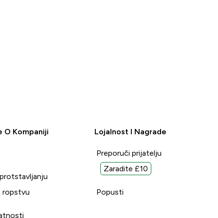
e O Kompaniji
Lojalnost I Nagrade
Preporuči prijatelju
Zaradite £10
uprotstavljanju
 ropstvu
Popusti
vatnosti