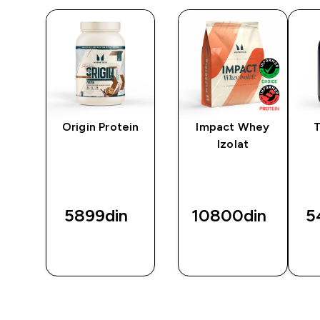
n
Origin Protein
Impact Whey
Izolat
z
5899din‎
10800din‎
5
BRZI
BRZI
PREGLED
PREGLED