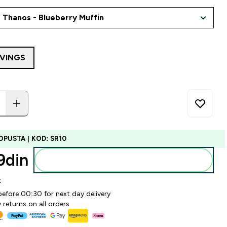
RVINGS
OPUSTA | KOD: SR10
din‎
Dodajte u korpu
k
before 00:30 for next day delivery
 returns on all orders