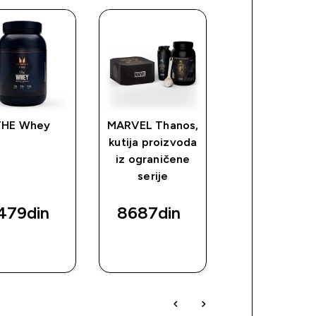
THE Whey
MARVEL Thanos,
Clear Whey
kutija proizvoda
Protein -
iz ograničene
MARVEL
serije
479din‎
8687din‎
5067din‎
BRZI
BRZI
BRZI
PREGLED
PREGLED
PREGLED