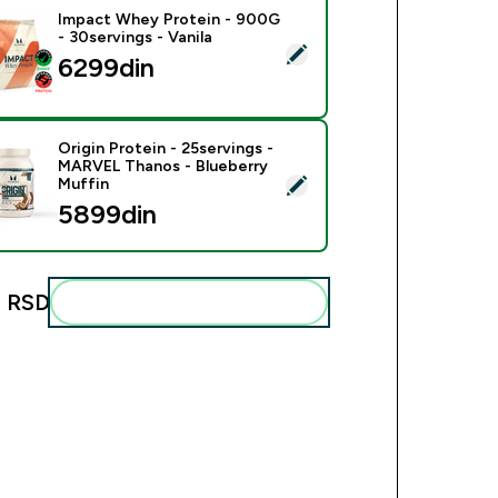
Impact Whey Protein - 900G
- 30servings - Vanila
ect this product - Impact Whey Protein - 900G - 30servings - 
6299din‎
Origin Protein - 25servings -
MARVEL Thanos - Blueberry
ect this product - Origin Protein - 25servings - MARVEL Thano
Muffin
5899din‎
 RSD‎
Add these to your routine