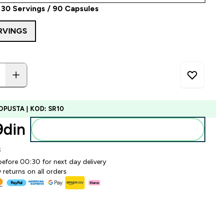
: 30 Servings / 90 Capsules
RVINGS
OPUSTA | KOD: SR10
din‎
Dodajte u korpu
k
before 00:30 for next day delivery
 returns on all orders