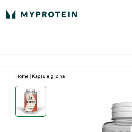
Proteini
Dostavljamo do tvoj
Home
Kapsule glicina