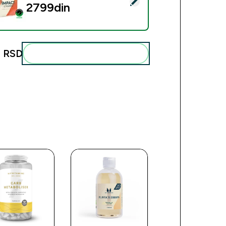
ect this product - Kreatin Monohidrat - 500g - 147servings - 
2799din‎
 RSD‎
Add these to your routine