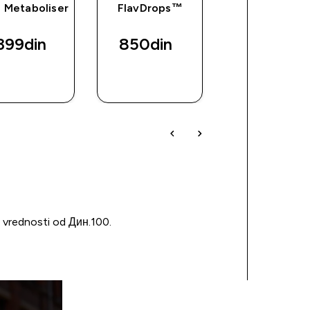
 Metaboliser
FlavDrops™
Kapsule
berberina
399din‎
850din‎
2699din‎
BRZI
BRZI
BRZI
PREGLED
PREGLED
PREGLED
u vrednosti od Дин.100.