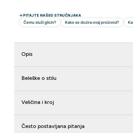
Opis
Beleške o stilu
Veličina i kroj
Često postavljana pitanja