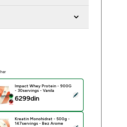
ther
Impact Whey Protein - 900G
- 30servings - Vanila
ect this product - Impact Whey Protein - 900G - 30servings - 
6299din‎
Kreatin Monohidrat - 500g -
147servings - Bez Arome