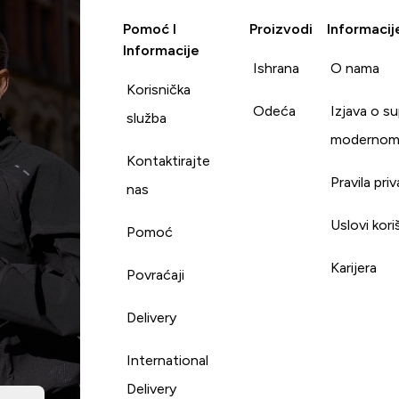
Pomoć I
Proizvodi
Informacij
Informacije
Ishrana
O nama
Korisnička
Odeća
Izjava o s
služba
modernom
Kontaktirajte
Pravila pri
nas
Uslovi kori
Pomoć
Karijera
Povraćaji
Delivery
International
Delivery