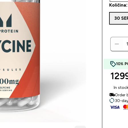
Količina
30 SE
10% P
1299
In stoc
Order 
30-day