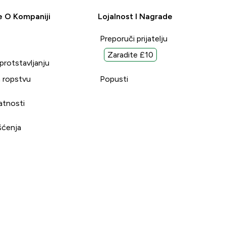
e O Kompaniji
Lojalnost I Nagrade
Preporuči prijatelju
Zaradite £10
uprotstavljanju
 ropstvu
Popusti
vatnosti
šćenja