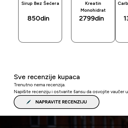
y
Sirup Bez Šećera
Kreatin
Carb
Monohidrat
850din‎
2799din‎
1
BRZI
BRZI
PREGLED
PREGLED
Sve recenzije kupaca
Trenutno nema recenzija.
Napišite recenziju i ostvarite šansu da osvojite vaučer 
NAPRAVITE RECENZIJU