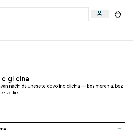
ormance
 submenu
Vegan submenu
Enter Performance submenu
⌄
jatelju i zaradi 2000 RSD
le glicina
van način da unesete dovoljno glicina — bez merenja, bez
bez zbrke.