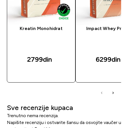
Kreatin Monohidrat
Impact Whey Prot
2799din‎
6299din‎
BRZI PREGLED
BRZI PREGLED
Sve recenzije kupaca
Trenutno nema recenzija.
Napišite recenziju i ostvarite šansu da osvojite vaučer u