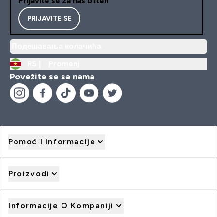
Prijavite se za naš bilten
PRIJAVITE SE
Подешавања колачића
RS |
Promeni
Povežite se sa nama
Pomoć I Informacije
Proizvodi
Informacije O Kompaniji