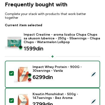
Frequently bought with
Complete your stack with products that work better
together
Current item selected
Impact Creatine - aroma lizalica Chupa Chups
sa ukusom lubenice - 250g - 55servings - Chupa
Chups - Watermelon Lollipop
1599din‎
Impact Whey Protein - 900G -
30servings - Vanila
Select this product - Impact Whey Protein - 900G - 30
6299din‎
Kreatin Monohidrat - 500g -
147servings - Bez Arome
Select this product - Kreatin Monohidrat - 500g - 14
2799din‎