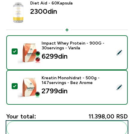
Diet Aid - 60Kapsula
2300din‎
Impact Whey Protein - 900G -
30servings - Vanila
Select this product - Impact Whey Protein - 900G - 30
6299din‎
Kreatin Monohidrat - 500g -
147servings - Bez Arome
Select this product - Kreatin Monohidrat - 500g - 14
2799din‎
Your total:
11.398,00 RSD‎
Add these to your routine