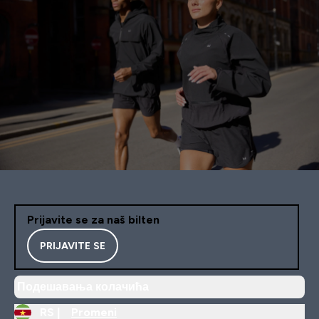
Prijavite se za naš bilten
PRIJAVITE SE
Подешавања колачића
RS |
Promeni