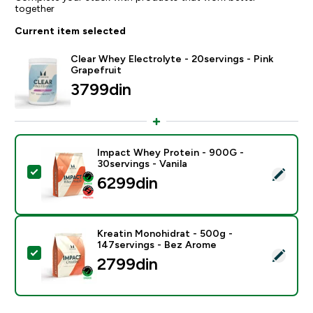
together
Current item selected
Clear Whey Electrolyte - 20servings - Pink
Grapefruit
3799din‎
Impact Whey Protein - 900G -
30servings - Vanila
Select this product - Impact Whey Protein - 900G - 30
6299din‎
Kreatin Monohidrat - 500g -
147servings - Bez Arome
Select this product - Kreatin Monohidrat - 500g - 14
2799din‎