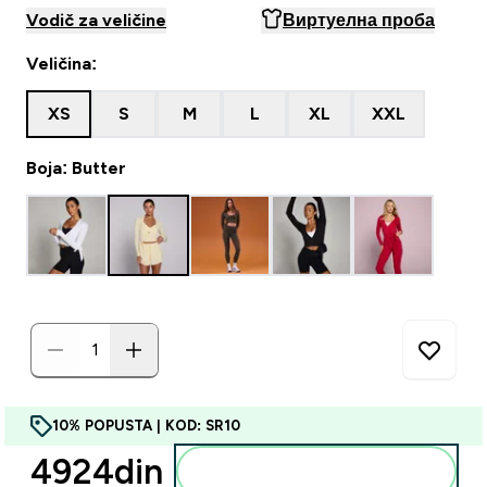
Vodič za veličine
Виртуелна проба
Veličina:
XS
S
M
L
XL
XXL
Boja: Butter
10% POPUSTA | KOD: SR10
4924din‎
Dodajte u korpu