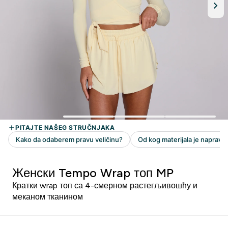
Женски Tempo Wrap топ MP
Кратки wrap топ са 4-смерном растегљивошћу и
меканом тканином