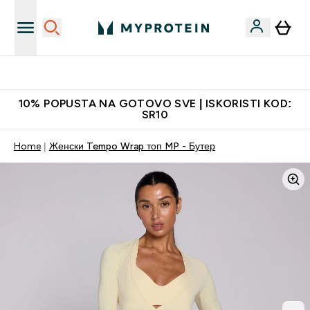
Najkvalitetniji proizvodi
10% POPUSTA NA GOTOVO SVE | ISKORISTI KOD:
SR10
Home
Женски Tempo Wrap топ MP - Бутер