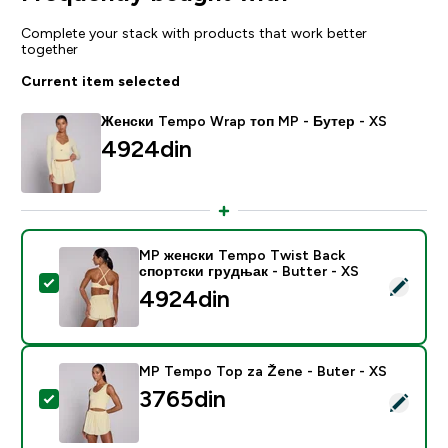
Complete your stack with products that work better
together
Current item selected
Женски Tempo Wrap топ MP - Бутер - XS
4924din‎
MP женски Tempo Twist Back
спортски грудњак - Butter - XS
Select this product - MP женски Tempo Twist Back сп
4924din‎
MP Tempo Top za Žene - Buter - XS
3765din‎
Select this product - MP Tempo Top za Žene - Buter 