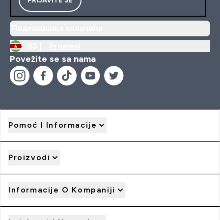
Подешавања колачића
RS |
Promeni
Povežite se sa nama
Pomoć I Informacije
Proizvodi
Informacije O Kompaniji