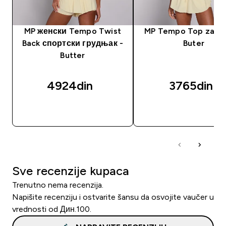
MP женски Tempo Twist
MP Tempo Top za Že
Back спортски грудњак -
Buter
Butter
4924din‎
3765din‎
BRZI PREGLED
BRZI PREGLED
Sve recenzije kupaca
Trenutno nema recenzija.
Napišite recenziju i ostvarite šansu da osvojite vaučer u
vrednosti od Дин.100.