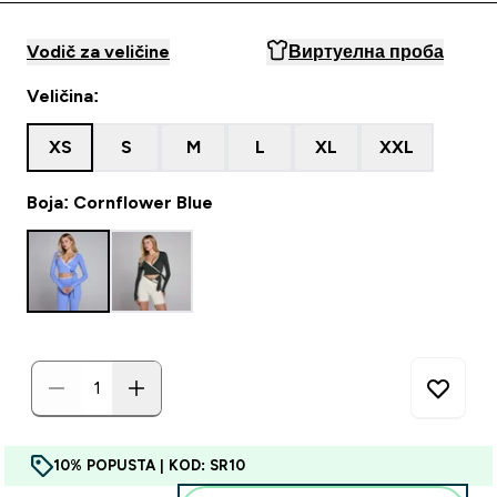
Vodič za veličine
Виртуелна проба
Veličina:
XS
S
M
L
XL
XXL
Boja: Cornflower Blue
10% POPUSTA | KOD: SR10