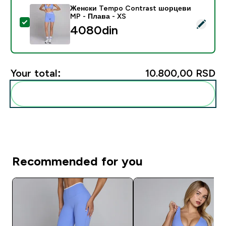
Женски Tempo Contrast шорцеви
MP - Плава - XS
Select this product - Женски Tempo Contrast шорце
4080din‎
Your total:
10.800,00 RSD‎
Add these to your routine
Recommended for you