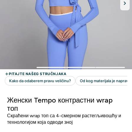
Женски Tempo контрастни wrap
топ
Скраћени wrap топ са 4-смерном растегљивошћу и
технологијом која одводи зној