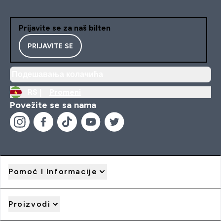
Prijavite se za naš bilten
PRIJAVITE SE
Подешавања колачића
RS |
Promeni
Povežite se sa nama
Pomoć I Informacije
Proizvodi