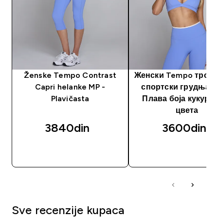
Ženske Tempo Contrast
Женски Tempo троуг
Capri helanke MP -
спортски грудњак 
Plavičasta
Плава боја кукуру
цвета
3840din‎
3600din‎
BRZI PREGLED
BRZI PREGLED
Sve recenzije kupaca