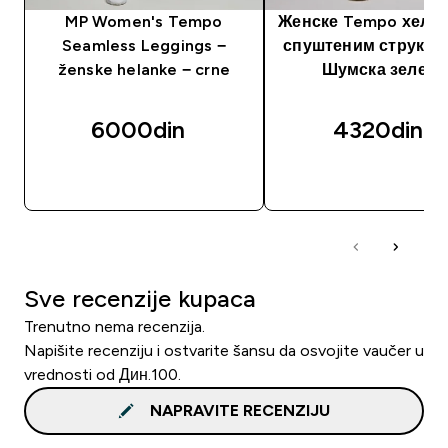
MP Women's Tempo
Женске Tempo хелан
Seamless Leggings −
спуштеним струком
ženske helanke − crne
Шумска зелена
6000din‎
4320din‎
BRZI PREGLED
BRZI PREGLED
Sve recenzije kupaca
Trenutno nema recenzija.
Napišite recenziju i ostvarite šansu da osvojite vaučer u
vrednosti od Дин.100.
NAPRAVITE RECENZIJU