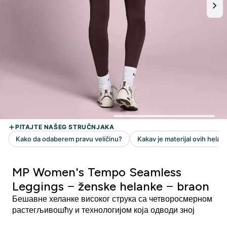
MP Women's Tempo Seamless
Leggings − ženske helanke − braon
Бешавне хеланке високог струка са четворосмерном
растегљивошћу и технологијом која одводи зној