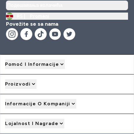
Подешавања колачића
RS |
Promeni
Povežite se sa nama
Pomoć I Informacije
Proizvodi
Informacije O Kompaniji
Lojalnost I Nagrade