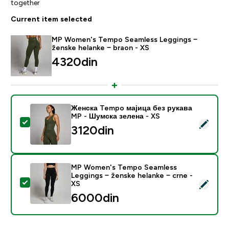
together
Current item selected
MP Women's Tempo Seamless Leggings −
ženske helanke − braon - XS
4320din‎
Женска Tempo мајица без рукава
MP - Шумска зелена - XS
Select this product - Женска Tempo мајица без рук
3120din‎
MP Women's Tempo Seamless
Leggings − ženske helanke − crne -
Select this product - MP Women's Tempo Seamless Leg
XS
6000din‎