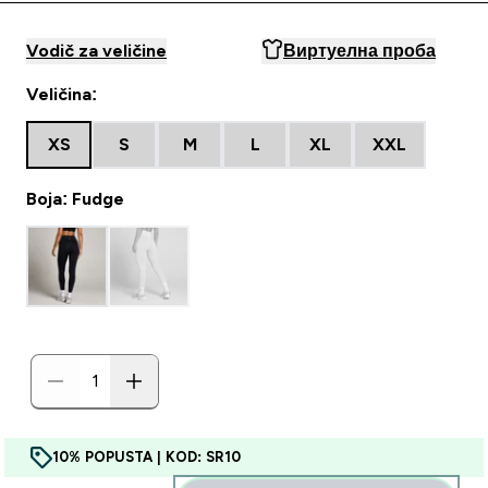
Vodič za veličine
Виртуелна проба
Veličina:
XS
S
M
L
XL
XXL
Boja: Fudge
10% POPUSTA | KOD: SR10