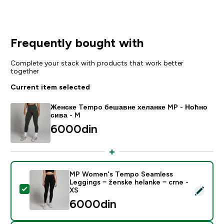
Frequently bought with
Complete your stack with products that work better
together
Current item selected
Женске Tempo бешавне хеланке MP - Ноћно
сива - M
6000din‎
MP Women's Tempo Seamless
Leggings − ženske helanke − crne -
Select this product - MP Women's Tempo Seamless Leg
XS
6000din‎