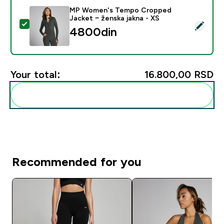
MP Women's Tempo Cropped
Jacket − ženska jakna - XS
Select this product - MP Women's Tempo Cropped Jac
4800din‎
Your total:
16.800,00 RSD‎
Add these to your routine
Recommended for you