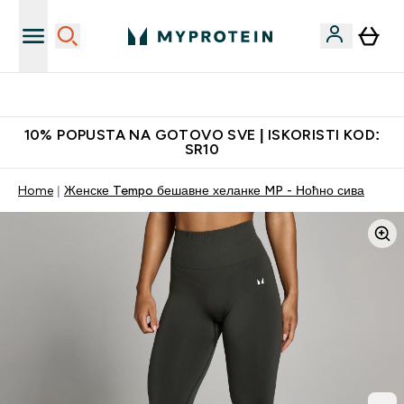
Najkvalitetniji proizvodi
10% POPUSTA NA GOTOVO SVE | ISKORISTI KOD:
SR10
Home
Женске Tempo бешавне хеланке MP - Ноћно сива