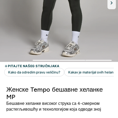
Женске Tempo бешавне хеланке
MP
Бешавне хеланке високог струка са 4-смерном
растегљивошћу и технологијом која одводи зној