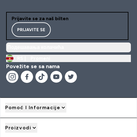
Prijavite se za naš bilten
PRIJAVITE SE
Подешавања колачића
RS |
Promeni
Povežite se sa nama
Pomoć I Informacije
Proizvodi