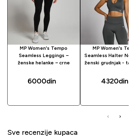
MP Women's Tempo
MP Women's Tem
Seamless Leggings −
Seamless Halter Neck
ženske helanke − crne
ženski grudnjak - tam
6000din‎
4320din‎
BRZI PREGLED
BRZI PREGLED
Sve recenzije kupaca