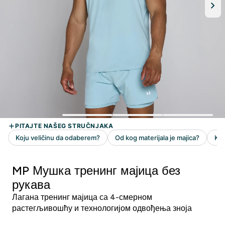
MP Мушка тренинг мајица без
рукава
Лагана тренинг мајица са 4-смерном
растегљивошћу и технологијом одвођења зноја