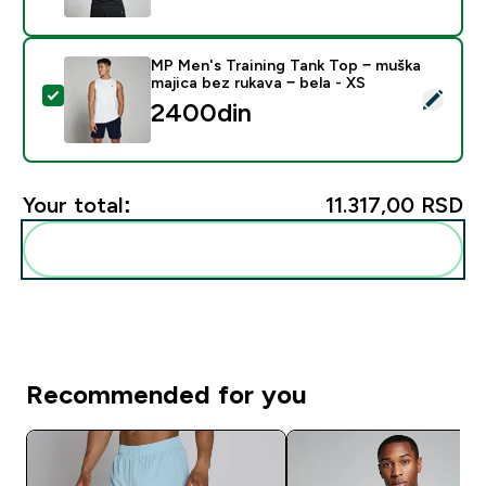
MP Men's Training Tank Top − muška
majica bez rukava − bela - XS
Select this product - MP Men's Training Tank Top − mu
2400din‎
Your total:
11.317,00 RSD‎
Add these to your routine
Recommended for you