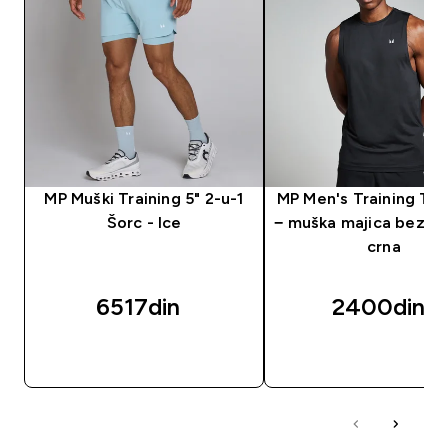
MP Muški Training 5" 2-u-1
MP Men's Training Ta
Šorc - Ice
− muška majica bez ru
crna
6517din‎
2400din‎
BRZI PREGLED
BRZI PREGLED