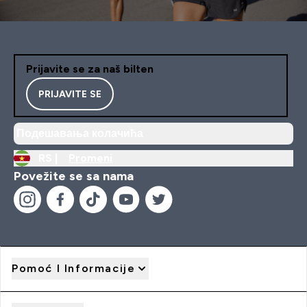
Prijavite se za naš bilten
PRIJAVITE SE
Подешавања колачића
RS |
Promeni
Povežite se sa nama
Pomoć I Informacije