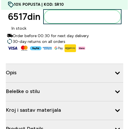
10% POPUSTA | KOD: SR10
6517din‎
Dodajte u korpu
In stock
Order before 00:30 for next day delivery
30-day returns on all orders
Opis
Beleške o stilu
Kroj i sastav materijala
Product Details