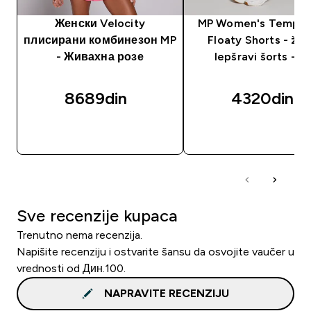
Женски Velocity
MP Women's Tempo 2
плисирани комбинезон MP
Floaty Shorts - žen
- Живахна розе
lepšravi šorts - cr
8689din‎
4320din‎
BRZI PREGLED
BRZI PREGLED
Sve recenzije kupaca
Trenutno nema recenzija.
Napišite recenziju i ostvarite šansu da osvojite vaučer u
vrednosti od Дин.100.
NAPRAVITE RECENZIJU