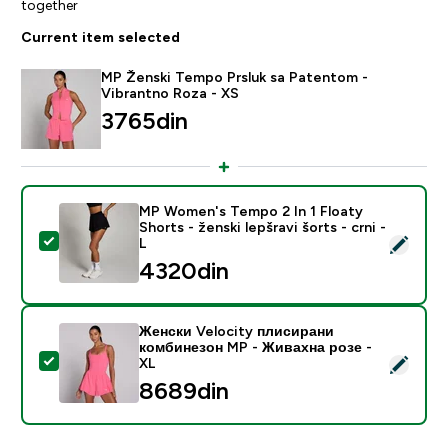
together
Current item selected
MP Ženski Tempo Prsluk sa Patentom -
Vibrantno Roza - XS
3765din‎
MP Women's Tempo 2 In 1 Floaty
Shorts - ženski lepšravi šorts - crni -
Select this product - MP Women's Tempo 2 In 1 Floaty S
L
4320din‎
Женски Velocity плисирани
комбинезон MP - Живахна розе -
Select this product - Женски Velocity плисирани к
XL
8689din‎