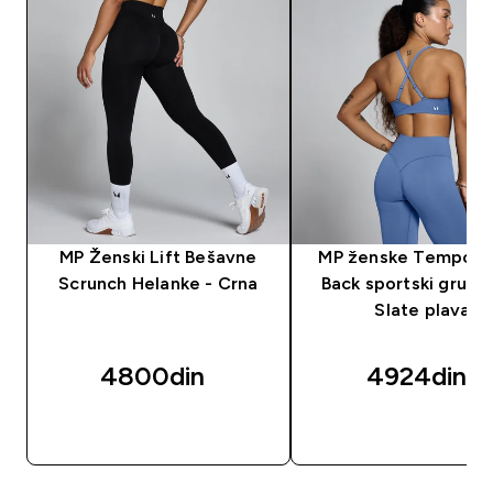
MP Ženski Lift Bešavne
MP ženske Tempo T
Scrunch Helanke - Crna
Back sportski grudnj
Slate plava
4800din‎
4924din‎
BRZI PREGLED
BRZI PREGLED