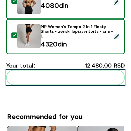
Select this product - MP Ženski Lift Bešavni Sportski 
4080din‎
MP Women's Tempo 2 In 1 Floaty
Shorts - ženski lepšravi šorts - crni -
Select this product - MP Women's Tempo 2 In 1 Floaty S
L
4320din‎
Your total:
12.480,00 RSD‎
Add these to your routine
Recommended for you