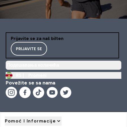
Prijavite se za naš bilten
PRIJAVITE SE
Подешавања колачића
RS |
Promeni
Povežite se sa nama
Pomoć I Informacije