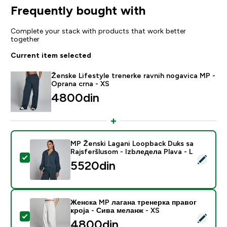
Frequently bought with
Complete your stack with products that work better
together
Current item selected
Ženske Lifestyle trenerke ravnih nogavica MP -
Oprana crna - XS
4800din‎
MP Ženski Lagani Loopback Duks sa
Rajsferšlusom - Izbледела Plava - L
Select this product - MP Ženski Lagani Loopback Duks
5520din‎
Женска MP лагана тренерка правог
кроја - Сива меланж - XS
Select this product - Женска MP лагана тренерка пр
4800din‎