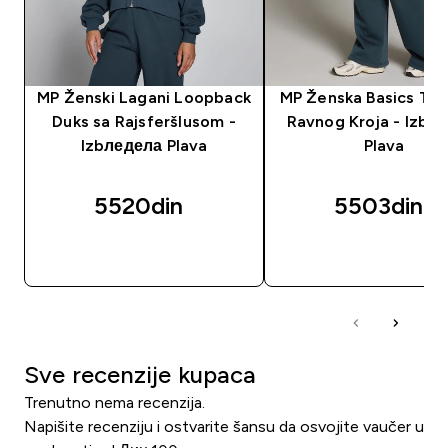
MP Ženski Lagani Loopback
MP Ženska Basics Tre
Duks sa Rajsferšlusom -
Ravnog Kroja - Izbл
Izbледела Plava
Plava
5520din‎
5503din‎
BRZI PREGLED
BRZI PREGLED
Sve recenzije kupaca
Trenutno nema recenzija.
Napišite recenziju i ostvarite šansu da osvojite vaučer u