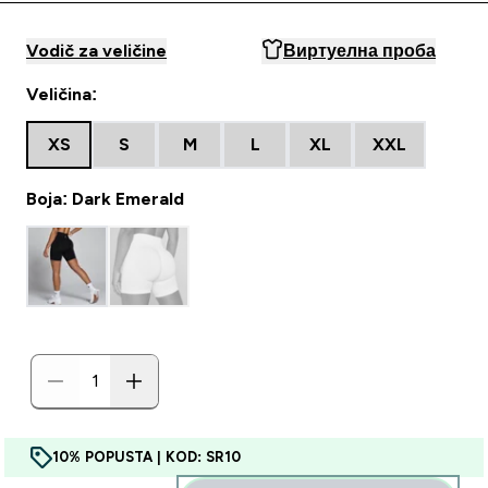
Vodič za veličine
Виртуелна проба
Veličina:
XS
S
M
L
XL
XXL
Boja: Dark Emerald
10% POPUSTA | KOD: SR10