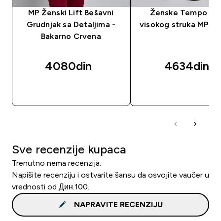
MP Ženski Lift Bešavni
Ženske Tempo šor
Grudnjak sa Detaljima -
visokog struka MP - 
Bakarno Crvena
4080din‎
4634din‎
BRZI PREGLED
BRZI PREGLED
Sve recenzije kupaca
Trenutno nema recenzija.
Napišite recenziju i ostvarite šansu da osvojite vaučer u
vrednosti od Дин.100.
NAPRAVITE RECENZIJU