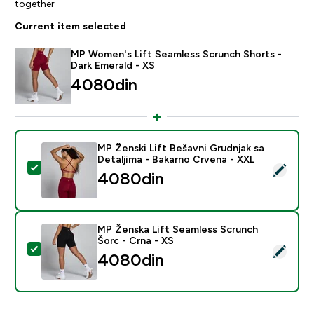
together
Current item selected
MP Women's Lift Seamless Scrunch Shorts -
Dark Emerald - XS
4080din‎
MP Ženski Lift Bešavni Grudnjak sa
Detaljima - Bakarno Crvena - XXL
Select this product - MP Ženski Lift Bešavni Grudnjak
4080din‎
MP Ženska Lift Seamless Scrunch
Šorc - Crna - XS
Select this product - MP Ženska Lift Seamless Scrunc
4080din‎