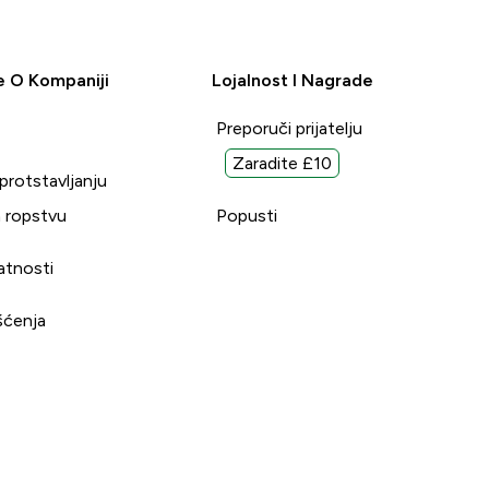
e O Kompaniji
Lojalnost I Nagrade
Preporuči prijatelju
Zaradite £10
uprotstavljanju
 ropstvu
Popusti
vatnosti
šćenja