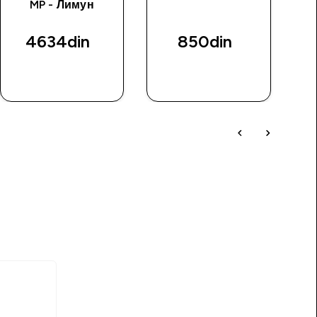
MP - Лимун
p
4634din‎
850din‎
BRZI
BRZI
PREGLED
PREGLED