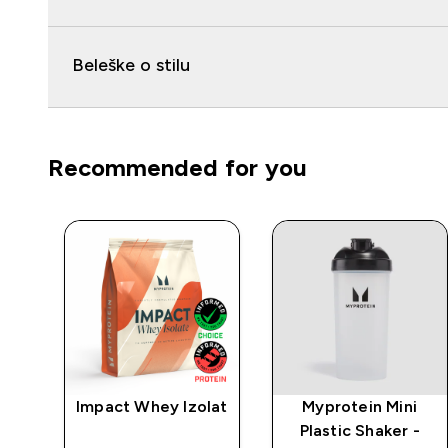
Beleške o stilu
Recommended for you
rat
Impact Whey Izolat
Myprotein Mini
Plastic Shaker -