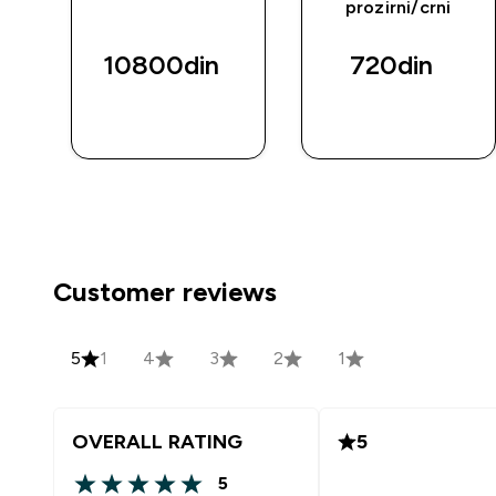
prozirni/crni
10800din‎
720din‎
BRZI
BRZI
PREGLED
PREGLED
Customer reviews
5
1
4
3
2
1
OVERALL RATING
5
5
5 out of 5 stars