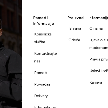
Pomoć I
Proizvodi
Informacij
Informacije
Ishrana
O nama
Korisnička
Odeća
Izjava o s
služba
modernom
Kontaktirajte
Pravila pri
nas
Uslovi kori
Pomoć
Karijera
Povraćaji
Delivery
International