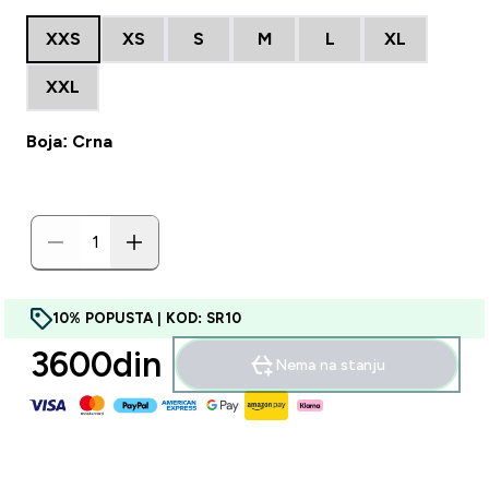
XXS
XS
S
M
L
XL
XXL
Boja: Crna
10% POPUSTA | KOD: SR10
3600din‎
Nema na stanju