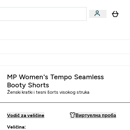
ormance
 submenu
Vegan submenu
Enter Performance submenu
⌄
jatelju i zaradi 2000 RSD
MP Women's Tempo Seamless
Booty Shorts
Ženski kratki i tesni šorts visokog struka
Vodič za veličine
Виртуелна проба
Veličina: