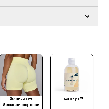
Женски Lift
FlavDrops™
Al
бешавни шорцеви