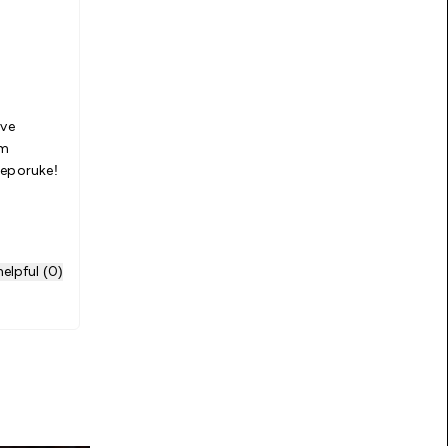
ove
am
reporuke!
elpful (0)