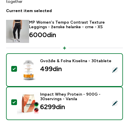
together
Current item selected
MP Women's Tempo Contrast Texture
Leggings - ženske helanke - crne - XS
6000din‎
Gvožđe & Folna Kiselina - 30tablete
499din‎
Select this product - Gvožđe & Folna Kiselina - 30tabl
Impact Whey Protein - 900G -
30servings - Vanila
Select this product - Impact Whey Protein - 900G - 30
6299din‎