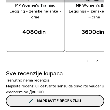
MP Women's Training
MP Women's Basi
Legging - ženske helanke -
Leggings − ženske he
crne
− crne
4080din‎
3600din‎
BRZI PREGLED
BRZI PREGLED
Sve recenzije kupaca
Trenutno nema recenzija.
Napišite recenziju i ostvarite šansu da osvojite vaučer u
vrednosti od Дин.100.
NAPRAVITE RECENZIJU