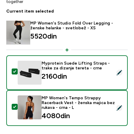
together
Current item selected
MP Women's Studio Fold Over Legging -
ženske helanke - svetlobež - XS
5520din‎
Myprotein Suede Lifting Straps -
trake za dizanje tereta - crne
Select this product - Myprotein Suede Lifting Straps - 
2160din‎
MP Women's Tempo Strappy
Racerback Vest - ženska majica bez
Select this product - MP Women's Tempo Strappy Racer
rukava - crna - L
4080din‎