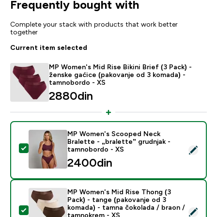
Frequently bought with
Complete your stack with products that work better
together
Current item selected
MP Women's Mid Rise Bikini Brief (3 Pack) -
ženske gaćice (pakovanje od 3 komada) -
tamnobordo - XS
2880din‎
MP Women's Scooped Neck
Bralette - „bralette” grudnjak -
Select this product - MP Women's Scooped Neck Brale
tamnobordo - XS
2400din‎
MP Women's Mid Rise Thong (3
Pack) - tange (pakovanje od 3
komada) - tamna čokolada / braon /
Select this product - MP Women's Mid Rise Thong (3 P
tamnokrem - XS