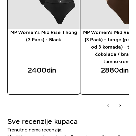
MP Women's Mid Rise Thong
MP Women's Mid Rise
(3 Pack) - Black
(3 Pack) - tange (pak
od 3 komada) - ta
čokolada / braon 
tamnokrem
2400din‎
2880din‎
BRZI PREGLED
BRZI PREGLED
Sve recenzije kupaca
Trenutno nema recenzija.