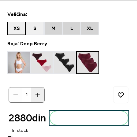
Veličina:
XS
S
M
L
XL
Boja: Deep Berry
2880din‎
Dodajte u korpu
In stock