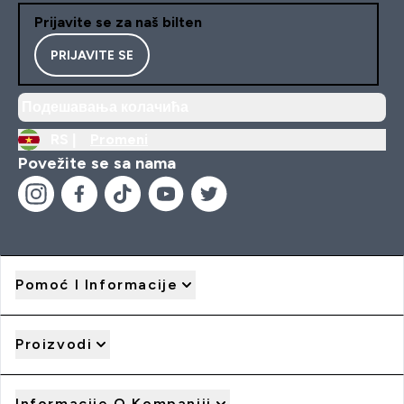
Prijavite se za naš bilten
PRIJAVITE SE
Подешавања колачића
RS |
Promeni
Povežite se sa nama
Pomoć I Informacije
Proizvodi
Informacije O Kompaniji