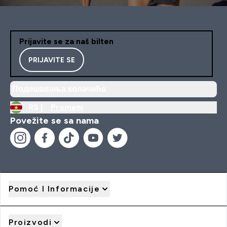
Prijavite se za naš bilten
PRIJAVITE SE
Подешавања колачића
RS |
Promeni
Povežite se sa nama
Pomoć I Informacije
Proizvodi