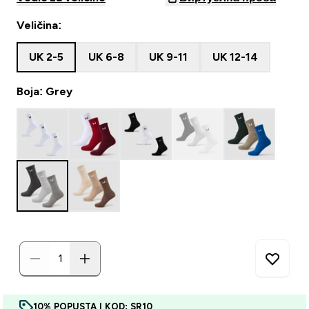
Veličina:
UK 2-5
UK 6-8
UK 9-11
UK 12-14
Boja: Grey
10% POPUSTA | KOD: SR10