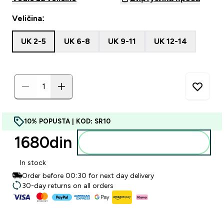
Veličina:
UK 2-5
UK 6-8
UK 9-11
UK 12-14
10% POPUSTA | KOD: SR10
1680din‎
Dodajte u korpu
In stock
Order before 00:30 for next day delivery
30-day returns on all orders