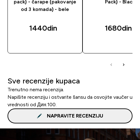
pack) - čarape (pakovanje
Pack) - Black
od 3 komada) - bele
1440din‎
1680din‎
BRZI PREGLED
BRZI PREGLED
Sve recenzije kupaca
Trenutno nema recenzija.
Napišite recenziju i ostvarite šansu da osvojite vaučer u
vrednosti od Дин.100.
NAPRAVITE RECENZIJU