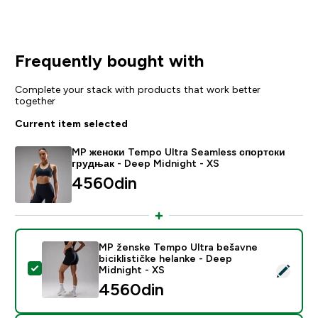
Frequently bought with
Complete your stack with products that work better
together
Current item selected
MP женски Tempo Ultra Seamless спортски
грудњак - Deep Midnight - XS
4560din‎
MP ženske Tempo Ultra bešavne
biciklističke helanke - Deep
Select this product - MP ženske Tempo Ultra bešavne b
Midnight - XS
4560din‎