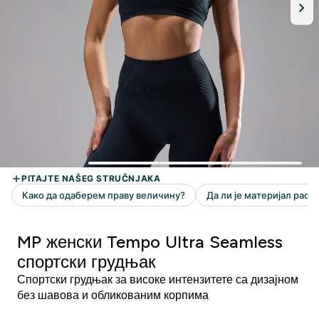
MP женски Tempo Ultra Seamless
спортски грудњак
Спортски грудњак за високе интензитете са дизајном
без шавова и обликованим корпима