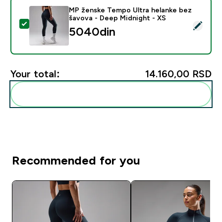
MP ženske Tempo Ultra helanke bez
šavova - Deep Midnight - XS
Select this product - MP ženske Tempo Ultra helanke 
5040din‎
Your total:
14.160,00 RSD‎
Add these to your routine
Recommended for you