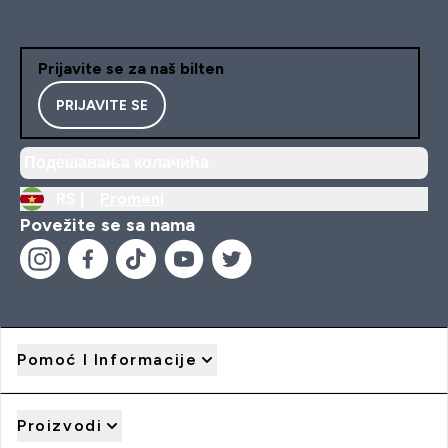
Prijavite se za naš bilten
PRIJAVITE SE
Подешавања колачића
RS |
Promeni
Povežite se sa nama
Pomoć I Informacije
Proizvodi