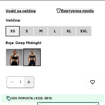
Vodič za veličine
Виртуелна проба
Veličina:
XS
S
M
L
XL
XXL
Boja: Deep Midnight
10% POPUSTA | KOD: SR10