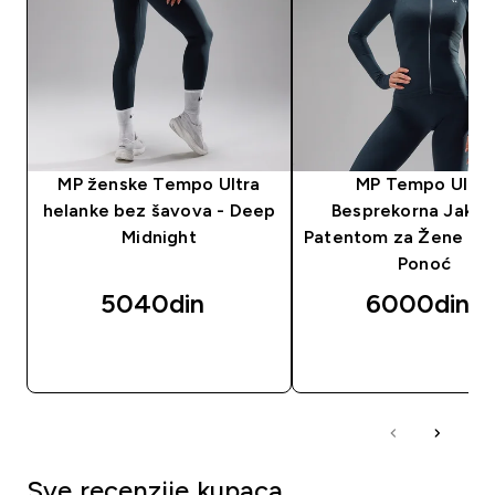
MP ženske Tempo Ultra
MP Tempo Ultra
helanke bez šavova - Deep
Besprekorna Jakna
Midnight
Patentom za Žene - 
Ponoć
5040din‎
6000din‎
BRZI PREGLED
BRZI PREGLED
Sve recenzije kupaca