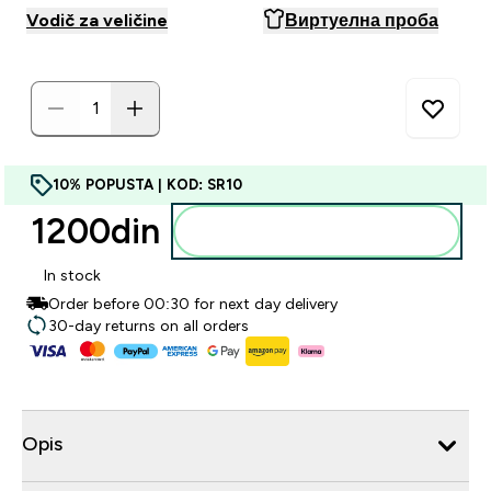
Vodič za veličine
Виртуелна проба
10% POPUSTA | KOD: SR10
1200din‎
Dodajte u korpu
In stock
Order before 00:30 for next day delivery
30-day returns on all orders
Opis