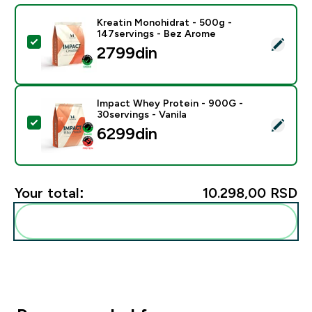
Kreatin Monohidrat - 500g -
147servings - Bez Arome
Select this product - Kreatin Monohidrat - 500g - 14
2799din‎
Impact Whey Protein - 900G -
30servings - Vanila
Select this product - Impact Whey Protein - 900G - 30
6299din‎
Your total:
10.298,00 RSD‎
Add these to your routine