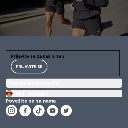
Prijavite se za naš bilten
PRIJAVITE SE
Подешавања колачића
RS |
Promeni
Povežite se sa nama