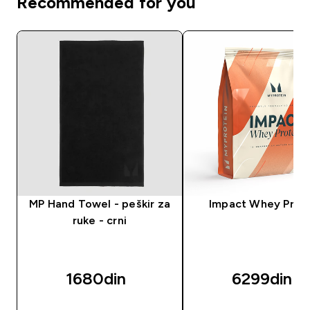
Recommended for you
MP Hand Towel - peškir za
Impact Whey Prot
ruke - crni
1680din‎
6299din‎