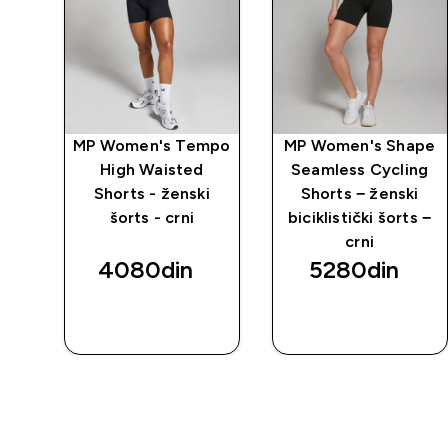
mpo
MP Women's Tempo
MP Women's Shape
High Waisted
Seamless Cycling
i
Shorts - ženski
Shorts − ženski
šorts - crni
biciklistički šorts −
crni
4080din‎
5280din‎
BRZI
BRZI
PREGLED
PREGLED