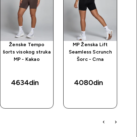
Ženske Tempo
MP Ženska Lift
šorts visokog struka
Seamless Scrunch
šor
MP - Kakao
Šorc - Crna
M
4634din‎
4080din‎
BRZI
BRZI
PREGLED
PREGLED