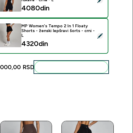
4080din‎
MP Women's Tempo 2 In 1 Floaty
Shorts - ženski lepšravi šorts - crni -
elect this product - MP Women's Tempo 2 In 1 Floaty Shorts - že
L
4320din‎
.000,00 RSD‎
Add these to your routine