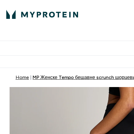
Proteini
Dostavljamo do tvoj
Home
MP Женске Tempo бешавне scrunch шорцеви