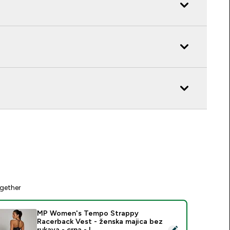
gether
MP Women's Tempo Strappy
Racerback Vest - ženska majica bez
elect this product - MP Women's Tempo Strappy Racerback Vest
rukava - crna - L