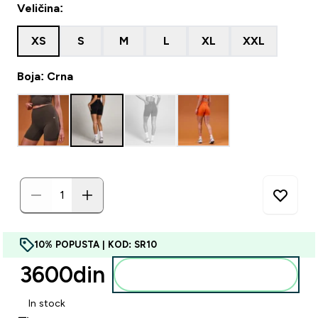
Veličina:
XS
S
M
L
XL
XXL
Boja: Crna
10% POPUSTA | KOD: SR10
3600din‎
Dodajte u korpu
In stock