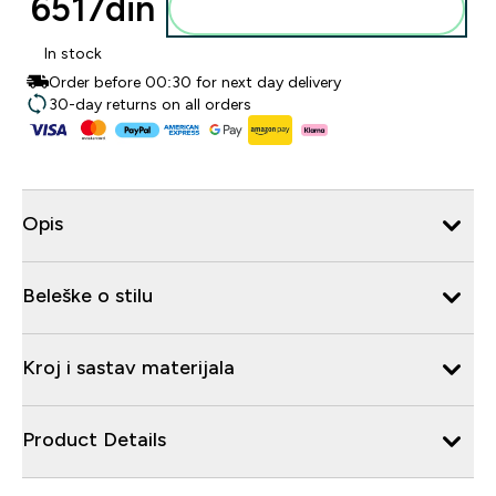
6517din‎
Dodajte u korpu
In stock
Order before 00:30 for next day delivery
30-day returns on all orders
Opis
Beleške o stilu
Kroj i sastav materijala
Product Details