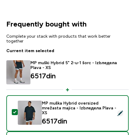
Frequently bought with
Complete your stack with products that work better
together
Current item selected
MP muški Hybrid 5" 2-u-1 šorc - Izbледела
Plava - XS
6517din‎
MP muška Hybrid oversized
mrežasta majica - Izbледела Plava -
Select this product - MP muška Hybrid oversized mrež
XS
6517din‎