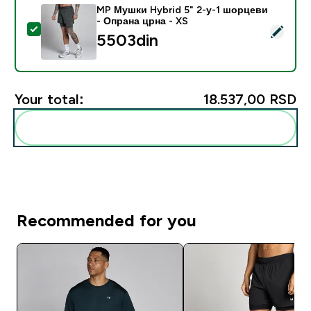
MP Мушки Hybrid 5" 2-у-1 шорцеви
- Опрана црна - XS
Select this product - MP Мушки Hybrid 5" 2-у-1 шор
5503din‎
Your total:
18.537,00 RSD‎
Add these to your routine
Recommended for you