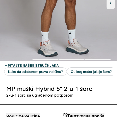
MP muški Hybrid 5" 2-u-1 šorc
2-u-1 šorc sa ugrađenom potporom
Vodič za veličine
Виртуелна проба