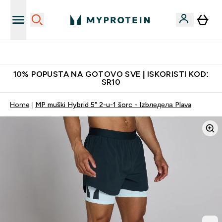
Najkvalitetniji proizvodi
10% POPUSTA NA GOTOVO SVE | ISKORISTI KOD:
SR10
Home
MP muški Hybrid 5" 2-u-1 šorc - Izbледела Plava