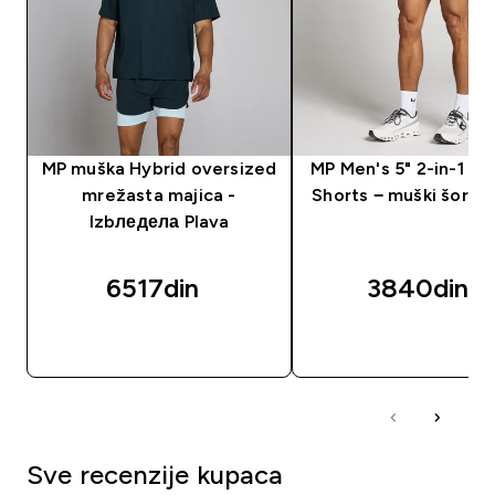
MP muška Hybrid oversized
MP Men's 5" 2-in-1 Tr
mrežasta majica -
Shorts − muški šorts 
Izbледела Plava
6517din‎
3840din‎
BRZI PREGLED
BRZI PREGLED
Sve recenzije kupaca