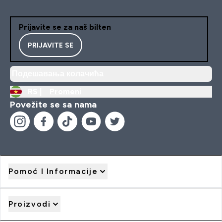
Prijavite se za naš bilten
PRIJAVITE SE
Подешавања колачића
RS |
Promeni
Povežite se sa nama
Pomoć I Informacije
Proizvodi