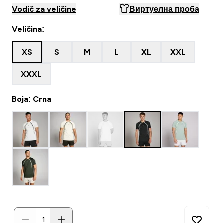
Vodič za veličine
Виртуелна проба
Veličina:
XS
S
M
L
XL
XXL
XXXL
Boja: Crna