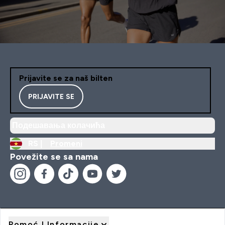
Prijavite se za naš bilten
PRIJAVITE SE
Подешавања колачића
RS |
Promeni
Povežite se sa nama
Pomoć I Informacije