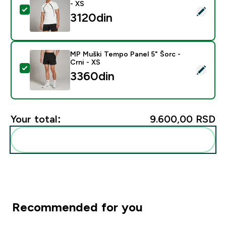
- XS
Select this product - MP Muška Tempo Panel Majica - 
3120din‎
MP Muški Tempo Panel 5" Šorc -
Crni - XS
Select this product - MP Muški Tempo Panel 5" Šorc - 
3360din‎
Your total:
9.600,00 RSD‎
Add these to your routine
Recommended for you