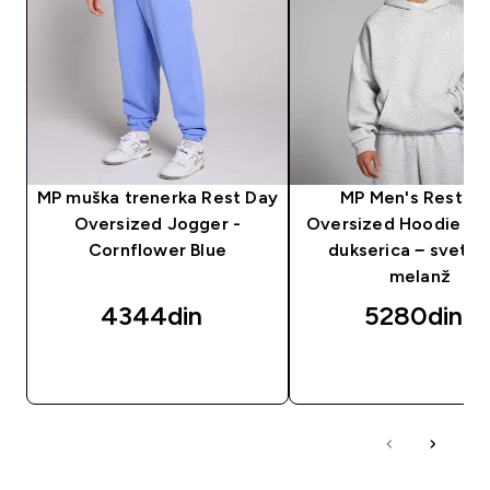
MP muška trenerka Rest Day
MP Men's Rest D
Oversized Jogger -
Oversized Hoodie − 
Cornflower Blue
dukserica − svetlos
melanž
4344din‎
5280din‎
BRZI PREGLED
BRZI PREGLED