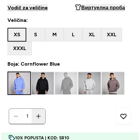
Vodič za veličine
Виртуелна проба
Veličina:
XS
S
M
L
XL
XXL
XXXL
Boja: Cornflower Blue
10% POPUSTA | KOD: SR10