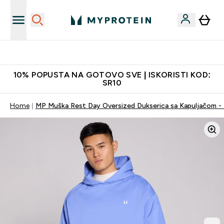
Najkvalitetniji proizvodi
10% POPUSTA NA GOTOVO SVE | ISKORISTI KOD:
SR10
Home
MP Muška Rest Day Oversized Dukserica sa Kapuljačom - 