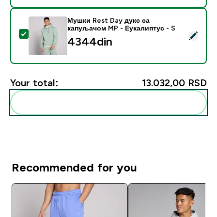
Мушки Rest Day дукс са
капуљачом MP - Еукалиптус - S
Select this product - Мушки Rest Day дукс са капуљ
4344din‎
Your total:
13.032,00 RSD‎
Add these to your routine
Recommended for you