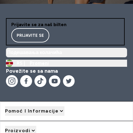
Prijavite se za naš bilten
PRIJAVITE SE
Подешавања колачића
RS |
Promeni
Povežite se sa nama
Pomoć I Informacije
Proizvodi