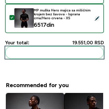
MP muška Hero majica sa mišićnim
krojem bez šavova - Isprana
Select this product - MP muška Hero majica sa mišićn
crna/Hero crvena - XS
6517din‎
Your total:
19.551,00 RSD‎
Add these to your routine
Recommended for you