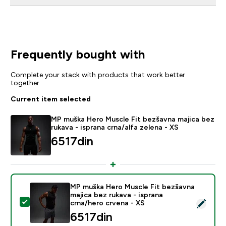
Frequently bought with
Complete your stack with products that work better
together
Current item selected
MP muška Hero Muscle Fit bezšavna majica bez
rukava - isprana crna/alfa zelena - XS
6517din‎
MP muška Hero Muscle Fit bezšavna
majica bez rukava - isprana
Select this product - MP muška Hero Muscle Fit bezšav
crna/hero crvena - XS
6517din‎