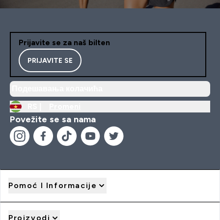
Prijavite se za naš bilten
PRIJAVITE SE
Подешавања колачића
RS |
Promeni
Povežite se sa nama
Pomoć I Informacije
Proizvodi