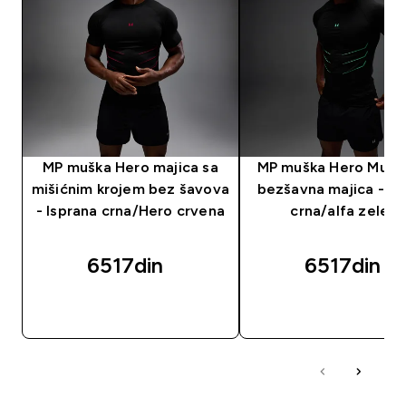
MP muška Hero majica sa
MP muška Hero Muscl
mišićnim krojem bez šavova
bezšavna majica - is
- Isprana crna/Hero crvena
crna/alfa zelena
6517din‎
6517din‎
BRZI PREGLED
BRZI PREGLED