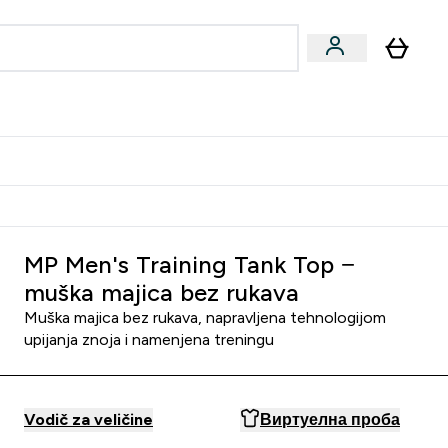
ormance
 submenu
Vegan submenu
Enter Performance submenu
⌄
jatelju i zaradi 2000 RSD
MP Men's Training Tank Top −
muška majica bez rukava
Muška majica bez rukava, napravljena tehnologijom
upijanja znoja i namenjena treningu
Vodič za veličine
Виртуелна проба