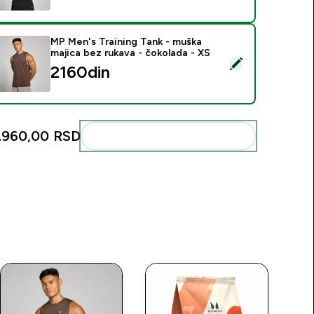
MP Men's Training Tank - muška
majica bez rukava - čokolada - XS
elect this product - MP Men's Training Tank - muška majica bez
2160din‎
.960,00 RSD‎
Add these to your routine