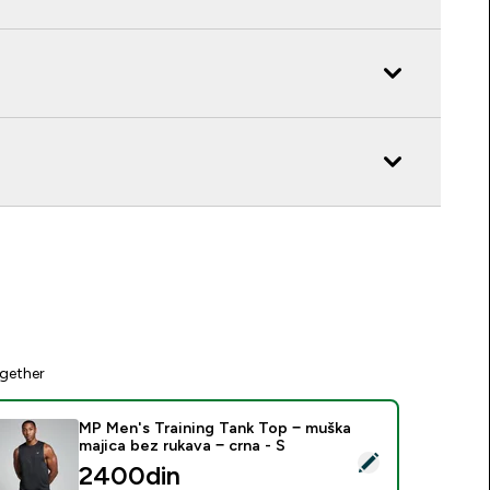
gether
MP Men's Training Tank Top − muška
majica bez rukava − crna - S
elect this product - MP Men's Training Tank Top − muška majica
2400din‎