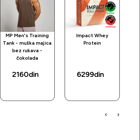
MP Men's Training
Impact Whey
MP
Tank - muška majica
Protein
Dr
bez rukava -
To
čokolada
b
2160din‎
6299din‎
BRZI
BRZI
PREGLED
PREGLED