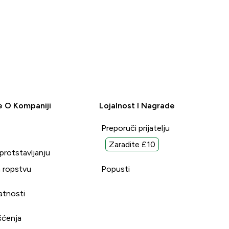
e O Kompaniji
Lojalnost I Nagrade
Preporuči prijatelju
Zaradite £10
uprotstavljanju
 ropstvu
Popusti
vatnosti
šćenja