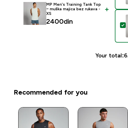
MP Men's Training Tank Top
− muška majica bez rukava -
XS
2400din‎
S
Your total:
6
Recommended for you