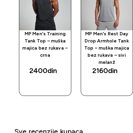
ng
MP Men's Training
MP Men's Rest Day
ka
Tank Top − muška
Drop Armhole Tank
a −
majica bez rukava −
Top − muška majica
crna
bez rukava − sivi
melanž
2400din‎
2160din‎
BRZI
BRZI
PREGLED
PREGLED
Sve recenzije kupaca