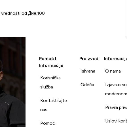
u vrednosti od Дин.100.
Pomoć I
Proizvodi
Informacij
Informacije
Ishrana
O nama
Korisnička
Odeća
Izjava o s
služba
modernom
Kontaktirajte
Pravila pri
nas
Uslovi kori
Pomoć