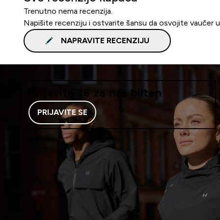
Trenutno nema recenzija.
Napišite recenziju i ostvarite šansu da osvojite vaučer 
NAPRAVITE RECENZIJU
Prijavite se za naš bilten
PRIJAVITE SE