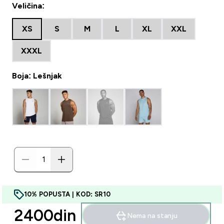
Veličina:
XS
S
M
L
XL
XXL
XXXL
Boja: Lešnjak
10% POPUSTA | KOD: SR10
2400din‎
Nema na stanju