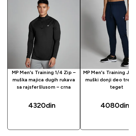
MP Men's Training 1/4 Zip −
MP Men's Training Jog
muška majica dugih rukava
muški donji deo trene
sa rajsferšlusom − crna
teget
4320din‎
4080din‎
BRZI PREGLED
BRZI PREGLED