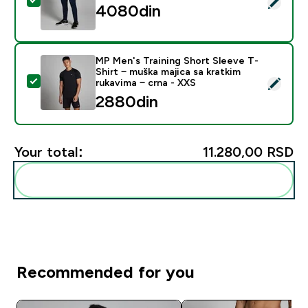
Select this product - MP Men's Training Joggers − muš
4080din‎
MP Men's Training Short Sleeve T-
Shirt − muška majica sa kratkim
Select this product - MP Men's Training Short Sleeve T
rukavima − crna - XXS
2880din‎
Your total:
11.280,00 RSD‎
Add these to your routine
Recommended for you