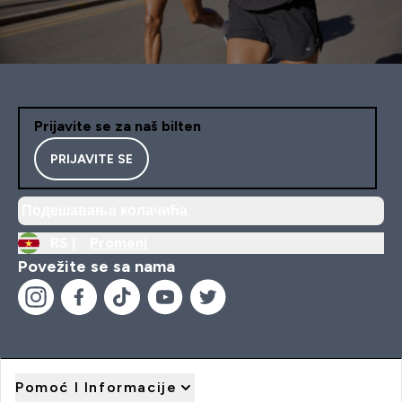
Prijavite se za naš bilten
PRIJAVITE SE
Подешавања колачића
RS |
Promeni
Povežite se sa nama
Pomoć I Informacije