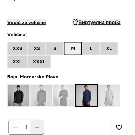
Vodič za veličine
Виртуелна проба
Veličina:
XXS
XS
S
M
L
XL
XXL
XXXL
Boja: Mornarsko Plavo